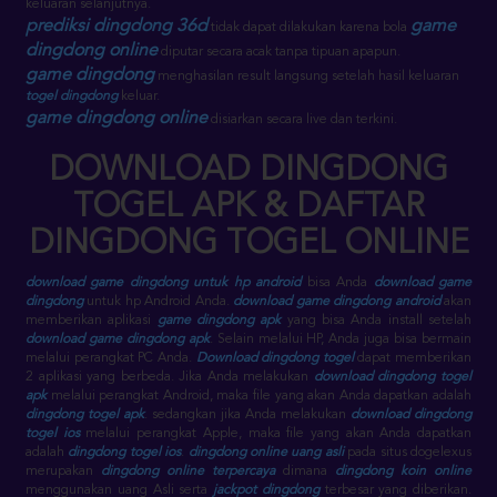
keluaran selanjutnya.
prediksi dingdong 36d
game
tidak dapat dilakukan karena bola
dingdong online
diputar secara acak tanpa tipuan apapun.
game dingdong
menghasilan result langsung setelah hasil keluaran
togel dingdong
keluar.
game dingdong online
disiarkan secara live dan terkini.
DOWNLOAD DINGDONG
TOGEL APK & DAFTAR
DINGDONG TOGEL ONLINE
download game dingdong untuk hp android
bisa Anda
download game
dingdong
untuk hp Android Anda.
download game dingdong android
akan
memberikan aplikasi
game dingdong apk
yang bisa Anda install setelah
download game dingdong apk
. Selain melalui HP, Anda juga bisa bermain
melalui perangkat PC Anda.
Download dingdong togel
dapat memberikan
2 aplikasi yang berbeda. Jika Anda melakukan
download dingdong togel
apk
melalui perangkat Android, maka file yang akan Anda dapatkan adalah
dingdong togel apk
. sedangkan jika Anda melakukan
download dingdong
togel ios
melalui perangkat Apple, maka file yang akan Anda dapatkan
adalah
dingdong togel ios
.
dingdong online uang asli
pada situs dogelexus
merupakan
dingdong online terpercaya
dimana
dingdong koin online
menggunakan uang Asli serta
jackpot dingdong
terbesar yang diberikan.