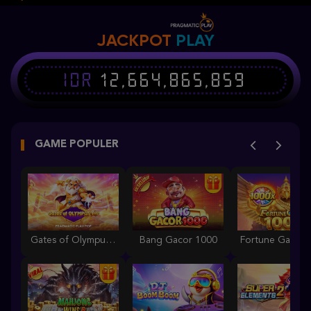
JACKPOT
PLAY
IDR
12,664,865,859
GAME POPULER
Gates of Olympus POP
Bang Gacor 1000