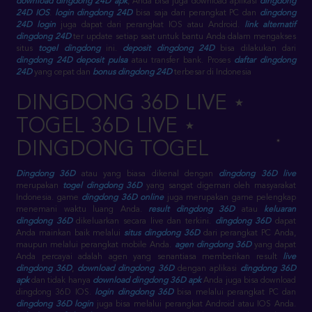
download dingdong 24D apk
, Anda bisa juga download aplikasi
dingdong
24D IOS
.
login dingdong 24D
bisa saja dari perangkat PC dan
dingdong
24D login
juga dapat dari perangkat IOS atau Android.
link alternatif
dingdong 24D
ter update setiap saat untuk bantu Anda dalam mengakses
situs
togel dingdong
ini.
deposit dingdong 24D
bisa dilakukan dari
dingdong 24D deposit pulsa
atau transfer bank. Proses
daftar dingdong
24D
yang cepat dan
bonus dingdong 24D
terbesar di Indonesia
DINGDONG 36D LIVE ⋆
TOGEL 36D LIVE ⋆
DINGDONG TOGEL
Dingdong 36D
atau yang biasa dikenal dengan
dingdong 36D live
merupakan
togel dingdong 36D
yang sangat digemari oleh masyarakat
Indonesia. game
dingdong 36D online
juga merupakan game pelengkap
menemani waktu luang Anda.
result dingdong 36D
atau
keluaran
dingdong 36D
dikeluarkan secara live dan terkini.
dingdong 36D
dapat
Anda mainkan baik melalui
situs dingdong 36D
dari perangkat PC Anda,
maupun melalui perangkat mobile Anda.
agen dingdong 36D
yang dapat
Anda percayai adalah agen yang senantiasa memberikan result
live
dingdong 36D
,
download dingdong 36D
dengan aplikasi
dingdong 36D
apk
dan tidak hanya
download dingdong 36D apk
Anda juga bisa download
dingdong 36D IOS.
login dingdong 36D
bisa melalui perangkat PC dan
dingdong 36D login
juga bisa melalui perangkat Android atau IOS Anda.