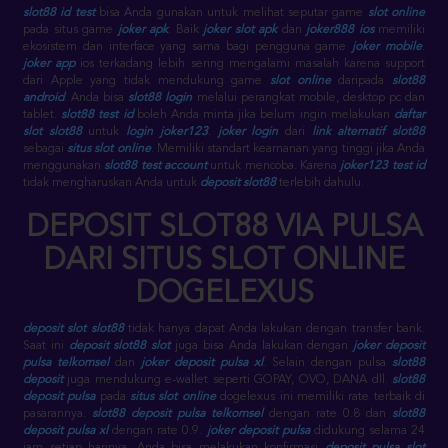
slot88 id test
bisa Anda gunakan untuk melihat seputar game
slot online
pada situs game
joker apk
. Baik
joker slot apk
dan
joker888 ios
memiliki
ekosistem dan interface yang sama bagi pengguna game
joker mobile
.
joker app
ios terkadang lebih sering mengalami masalah karena support
dari Apple yang tidak mendukung game
slot online
daripada
slot88
android
. Anda bisa
slot88 login
melalui perangkat mobile, desktop pc dan
tablet.
slot88 test id
boleh Anda minta jika belum ingin melakukan
daftar
slot slot88
untuk
login joker123
.
joker login
dari
link alternatif slot88
sebagai
situs slot online
. Memiliki standart keamanan yang tinggi jika Anda
menggunakan
slot88 test account
untuk mencoba. Karena
joker123 test id
tidak mengharuskan Anda untuk
deposit slot88
terlebih dahulu.
DEPOSIT SLOT88 VIA PULSA
DARI SITUS SLOT ONLINE
DOGELEXUS
deposit slot slot88
tidak hanya dapat Anda lakukan dengan transfer bank.
Saat ini
deposit slot88 slot
juga bisa Anda lakukan dengan
joker deposit
pulsa telkomsel
dan
joker deposit pulsa xl
. Selain dengan pulsa
slot88
deposit
juga mendukung e-wallet seperti GOPAY, OVO, DANA dll.
slot88
deposit pulsa
pada
situs slot online
dogelexus ini memiliki rate terbaik di
pasarannya.
slot88 deposit pulsa telkomsel
dengan rate 0.8 dan
slot88
deposit pulsa xl
dengan rate 0.9.
joker deposit pulsa
didukung selama 24