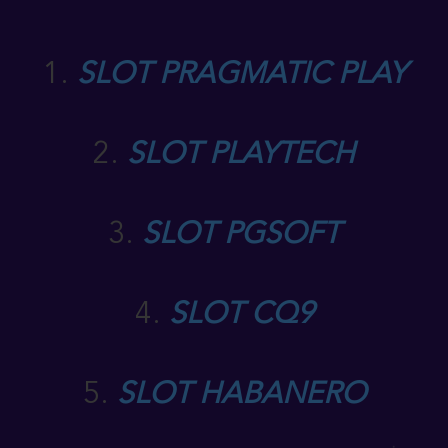
1.
SLOT PRAGMATIC PLAY
2.
SLOT PLAYTECH
3.
SLOT PGSOFT
4.
SLOT CQ9
5.
SLOT HABANERO