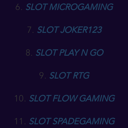
6.
SLOT MICROGAMING
7.
SLOT JOKER123
8.
SLOT PLAY N GO
9.
SLOT RTG
10.
SLOT FLOW GAMING
11.
SLOT SPADEGAMING