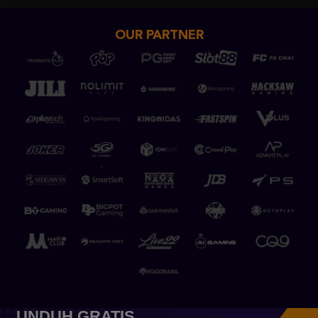
OUR PARTNER
UNDUH GRATIS