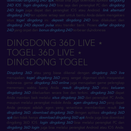
download dingdong 24D apk
, Anda bisa juga download aplikasi
dingdong
24D IOS
.
login dingdong 24D
bisa saja dari perangkat PC dan
dingdong
24D login
juga dapat dari perangkat IOS atau Android.
link alternatif
dingdong 24D
ter update setiap saat untuk bantu Anda dalam mengakses
situs
togel dingdong
ini.
deposit dingdong 24D
bisa dilakukan dari
dingdong 24D deposit pulsa
atau transfer bank. Proses
daftar dingdong
24D
yang cepat dan
bonus dingdong 24D
terbesar di Indonesia
DINGDONG 36D LIVE ⋆
TOGEL 36D LIVE ⋆
DINGDONG TOGEL
Dingdong 36D
atau yang biasa dikenal dengan
dingdong 36D live
merupakan
togel dingdong 36D
yang sangat digemari oleh masyarakat
Indonesia. game
dingdong 36D online
juga merupakan game pelengkap
menemani waktu luang Anda.
result dingdong 36D
atau
keluaran
dingdong 36D
dikeluarkan secara live dan terkini.
dingdong 36D
dapat
Anda mainkan baik melalui
situs dingdong 36D
dari perangkat PC Anda,
maupun melalui perangkat mobile Anda.
agen dingdong 36D
yang dapat
Anda percayai adalah agen yang senantiasa memberikan result
live
dingdong 36D
,
download dingdong 36D
dengan aplikasi
dingdong 36D
apk
dan tidak hanya
download dingdong 36D apk
Anda juga bisa download
dingdong 36D IOS.
login dingdong 36D
bisa melalui perangkat PC dan
dingdong 36D login
juga bisa melalui perangkat Android atau IOS Anda.