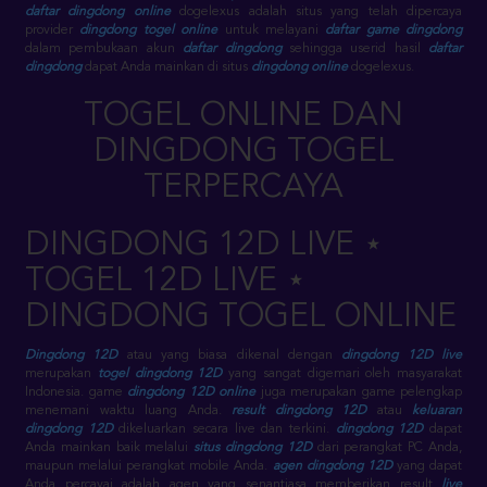
daftar dingdong online
dogelexus adalah situs yang telah dipercaya
provider
dingdong togel online
untuk melayani
daftar game dingdong
dalam pembukaan akun
daftar dingdong
sehingga userid hasil
daftar
dingdong
dapat Anda mainkan di situs
dingdong online
dogelexus.
TOGEL ONLINE DAN
DINGDONG TOGEL
TERPERCAYA
DINGDONG 12D LIVE ⋆
TOGEL 12D LIVE ⋆
DINGDONG TOGEL ONLINE
Dingdong 12D
atau yang biasa dikenal dengan
dingdong 12D live
merupakan
togel dingdong 12D
yang sangat digemari oleh masyarakat
Indonesia. game
dingdong 12D online
juga merupakan game pelengkap
menemani waktu luang Anda.
result dingdong 12D
atau
keluaran
dingdong 12D
dikeluarkan secara live dan terkini.
dingdong 12D
dapat
Anda mainkan baik melalui
situs dingdong 12D
dari perangkat PC Anda,
maupun melalui perangkat mobile Anda.
agen dingdong 12D
yang dapat
Anda percayai adalah agen yang senantiasa memberikan result
live