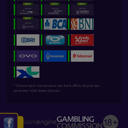
* Selama bank maintenance dan bank offline deposit dan
penarikan tidak dapat diproses