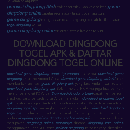
keluaran selanjutnya.
prediksi dingdong 36d
game
tidak dapat dilakukan karena bola
dingdong online
diputar secara acak tanpa tipuan apapun.
game dingdong
menghasilan result langsung setelah hasil keluaran
togel dingdong
keluar.
game dingdong online
disiarkan secara live dan terkini.
DOWNLOAD DINGDONG
TOGEL APK & DAFTAR
DINGDONG TOGEL ONLINE
download game dingdong untuk hp android
bisa Anda
download game
dingdong
untuk hp Android Anda.
download game dingdong android
akan
memberikan aplikasi
game dingdong apk
yang bisa Anda install setelah
download game dingdong apk
. Selain melalui HP, Anda juga bisa bermain
melalui perangkat PC Anda.
Download dingdong togel
dapat memberikan
2 aplikasi yang berbeda. Jika Anda melakukan
download dingdong togel
apk
melalui perangkat Android, maka file yang akan Anda dapatkan adalah
dingdong togel apk
. sedangkan jika Anda melakukan
download dingdong
togel ios
melalui perangkat Apple, maka file yang akan Anda dapatkan
adalah
dingdong togel ios
.
dingdong online uang asli
pada situs dogelexus
merupakan
dingdong online terpercaya
dimana
dingdong koin online
menggunakan uang Asli serta
jackpot dingdong
terbesar yang diberikan.