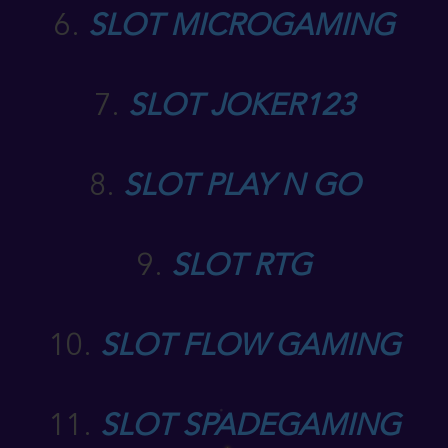
6.
SLOT MICROGAMING
7.
SLOT JOKER123
8.
SLOT PLAY N GO
9.
SLOT RTG
10.
SLOT FLOW GAMING
11.
SLOT SPADEGAMING