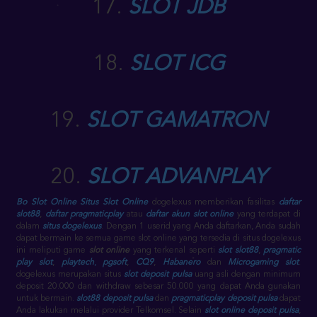
17.
SLOT JDB
18.
SLOT ICG
19.
SLOT GAMATRON
20.
SLOT ADVANPLAY
Bo Slot Online
Situs Slot Online
dogelexus memberikan fasilitas
daftar
slot88
,
daftar pragmaticplay
atau
daftar akun slot online
yang terdapat di
dalam
situs dogelexus
. Dengan 1 userid yang Anda daftarkan, Anda sudah
dapat bermain ke semua game slot online yang tersedia di situs dogelexus
ini meliputi game
slot online
yang terkenal seperti
slot slot88
,
pragmatic
play slot
,
playtech
,
pgsoft
,
CQ9
,
Habanero
dan
Microgaming slot
.
dogelexus merupakan situs
slot deposit pulsa
uang asli dengan minimum
deposit 20.000 dan withdraw sebesar 50.000 yang dapat Anda gunakan
untuk bermain.
slot88 deposit pulsa
dan
pragmaticplay deposit pulsa
dapat
Anda lakukan melalui provider Telkomsel. Selain
slot online deposit pulsa
,