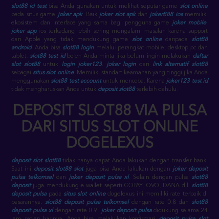
slot88 id test
bisa Anda gunakan untuk melihat seputar game
slot online
pada situs game
joker apk
. Baik
joker slot apk
dan
joker888 ios
memiliki
ekosistem dan interface yang sama bagi pengguna game
joker mobile
.
joker app
ios terkadang lebih sering mengalami masalah karena support
dari Apple yang tidak mendukung game
slot online
daripada
slot88
android
. Anda bisa
slot88 login
melalui perangkat mobile, desktop pc dan
tablet.
slot88 test id
boleh Anda minta jika belum ingin melakukan
daftar
slot slot88
untuk
login joker123
.
joker login
dari
link alternatif slot88
sebagai
situs slot online
. Memiliki standart keamanan yang tinggi jika Anda
menggunakan
slot88 test account
untuk mencoba. Karena
joker123 test id
tidak mengharuskan Anda untuk
deposit slot88
terlebih dahulu.
DEPOSIT SLOT88 VIA PULSA
DARI SITUS SLOT ONLINE
DOGELEXUS
deposit slot slot88
tidak hanya dapat Anda lakukan dengan transfer bank.
Saat ini
deposit slot88 slot
juga bisa Anda lakukan dengan
joker deposit
pulsa telkomsel
dan
joker deposit pulsa xl
. Selain dengan pulsa
slot88
deposit
juga mendukung e-wallet seperti GOPAY, OVO, DANA dll.
slot88
deposit pulsa
pada
situs slot online
dogelexus ini memiliki rate terbaik di
pasarannya.
slot88 deposit pulsa telkomsel
dengan rate 0.8 dan
slot88
deposit pulsa xl
dengan rate 0.9.
joker deposit pulsa
didukung selama 24