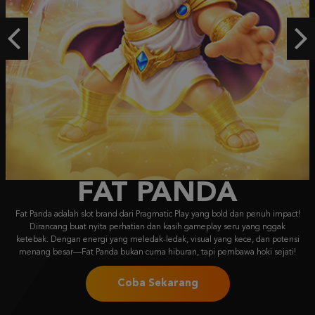
Gates of Olympus 1000
co****6
IDR
2,192,000.00
Previous
Ne
Starlight Princess Super Scatter
febian****5
IDR
2,145,900.00
FAT PANDA
Fat Panda adalah slot brand dari Pragmatic Play yang bold dan penuh impact!
Dirancang buat nyita perhatian dan kasih gameplay seru yang nggak
ketebak. Dengan energi yang meledak-ledak, visual yang kece, dan potensi
menang besar—Fat Panda bukan cuma hiburan, tapi pembawa hoki sejati!
Coba Sekarang