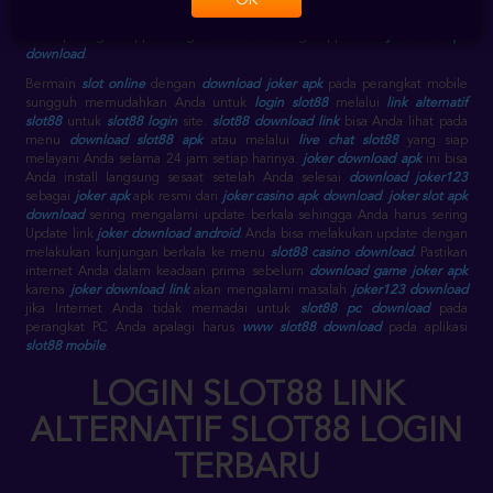
OK
Android dengan
slot88 apk
sebagai aplikasinya atau
joker download ios
untuk perangkat Apple dengan
slot88 ios
sebagai apps resmi
joker 123 apk
download
.
Bermain
slot online
dengan
download joker apk
pada perangkat mobile
sungguh memudahkan Anda untuk
login slot88
melalui
link alternatif
slot88
untuk
slot88 login
site.
slot88 download link
bisa Anda lihat pada
menu
download slot88 apk
atau melalui
live chat slot88
yang siap
melayani Anda selama 24 jam setiap harinya.
joker download apk
ini bisa
Anda install langsung sesaat setelah Anda selesai
download joker123
sebagai
joker apk
apk resmi dari
joker casino apk download
.
joker slot apk
download
sering mengalami update berkala sehingga Anda harus sering
Update link
joker download android
. Anda bisa melakukan update dengan
melakukan kunjungan berkala ke menu
slot88 casino download
. Pastikan
internet Anda dalam keadaan prima sebelum
download game joker apk
karena
joker download link
akan mengalami masalah
joker123 download
jika Internet Anda tidak memadai untuk
slot88 pc download
pada
perangkat PC Anda apalagi harus
www slot88 download
pada aplikasi
slot88 mobile
.
LOGIN SLOT88 LINK
ALTERNATIF SLOT88 LOGIN
TERBARU