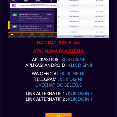
joker123
.
slot88 daftar
akun slot online
dengan proses yang cepat dapat
Anda terima sesaat setelah
daftar joker777
selesai Anda isikan datanya
dengan lengkap.
slot88 daftar
hanya membutuhkan waktu beberapa menit
untuk pengisian form
daftar joker888
disitus
joker 123
atau
slot88
sebagai
joker game
terpercaya.
slot88 online
,
joker888
,
joker123
,
jokergaming
,
joker1788
,
joker8868
,
joker777
,
joker688
sebagai alternatif
joker slot
pada
situs dogelexus
joker gaming
.
DOWNLOAD SLOT88 APK
HATI HATI PENIPUAN
SLOT SLOT88 LOGIN VERSI
ATAS NAMA DOGELEXUS
TERBARU
APLIKASI IOS :
KLIK DISINI!
APLIKASI ANDROID :
KLIK DISINI!
joker download
Setelah Anda melakukan
pendaftaran akun slot88
di
dogelexus, maka selanjutnya Anda dapat melakukan
download slot88
apk,
WA OFFICIAL :
KLIK DISINI!
aplikasi
slot88 apk
android dogelexus ini mendukung Anda dalam bermain
TELEGRAM :
KLIK DISINI!
melalui perangkat mobile smartphone Anda. Baik melalui PC atau mobile
LIVECHAT DOGELEXUS
dimana saja dan kapan saja dapat Anda mainkan semua game yang ada di
slot dogelexus ini.
slot88 download
dapat Anda
download aplikasi joker
LINK ALTERNATIF 1 :
KLIK DISINI!
123
melalui Android dan IOS.
slot88 download apk
bisa langsung diinstal
setelah Anda
download aplikasi slot88
nya.
download joker 123
lebih baik
LINK ALTERNATIF 2 :
KLIK DISINI!
segera Anda download setelah
daftar akun slot88
sehingga lebih
memudahkan Anda untuk
login slot88
.
download slot88
ini terletak pada
menu daftar
slot88 apk download
yang ada pada kanan menu utama pada
situs
dogelexus slot online
ini.
slot88 android download
untuk perangkat