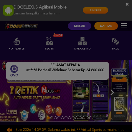
×
DOGELEXUS Aplikasi Mobile
UNDUH
Jangan tampilkan lagi hari ini
MASUK
DAFTAR
HOT GAMES
SLOTS
LIVE CASINO
RACE
SELAMAT KEPADA
ra****d Berhasil Withdraw Sebesar Rp 24.800.000
30-Sep-2026 14.59.59. Selama waktu ini, PP Virtual Sports permainan tidak akan t