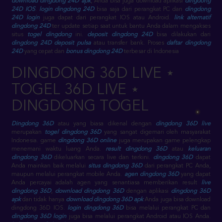
download dingdong 24D apk
, Anda bisa juga download aplikasi
dingdong
24D IOS
.
login dingdong 24D
bisa saja dari perangkat PC dan
dingdong
24D login
juga dapat dari perangkat IOS atau Android.
link alternatif
dingdong 24D
ter update setiap saat untuk bantu Anda dalam mengakses
situs
togel dingdong
ini.
deposit dingdong 24D
bisa dilakukan dari
dingdong 24D deposit pulsa
atau transfer bank. Proses
daftar dingdong
24D
yang cepat dan
bonus dingdong 24D
terbesar di Indonesia
DINGDONG 36D LIVE ⋆
TOGEL 36D LIVE ⋆
DINGDONG TOGEL
Dingdong 36D
atau yang biasa dikenal dengan
dingdong 36D live
merupakan
togel dingdong 36D
yang sangat digemari oleh masyarakat
Indonesia. game
dingdong 36D online
juga merupakan game pelengkap
menemani waktu luang Anda.
result dingdong 36D
atau
keluaran
dingdong 36D
dikeluarkan secara live dan terkini.
dingdong 36D
dapat
Anda mainkan baik melalui
situs dingdong 36D
dari perangkat PC Anda,
maupun melalui perangkat mobile Anda.
agen dingdong 36D
yang dapat
Anda percayai adalah agen yang senantiasa memberikan result
live
dingdong 36D
,
download dingdong 36D
dengan aplikasi
dingdong 36D
apk
dan tidak hanya
download dingdong 36D apk
Anda juga bisa download
dingdong 36D IOS.
login dingdong 36D
bisa melalui perangkat PC dan
dingdong 36D login
juga bisa melalui perangkat Android atau IOS Anda.