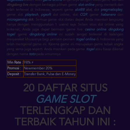
dogelexus
adalah situs
game online
terpercaya dengan fokus game slot dan
dingdong live
dengan berbagai pilihan game
slot online
yang menarik dan
telah terkenal di Indonesia, seperti game
slot88
slot
, slot
pragmaticplay
,
game slot
playtech
,
pgsoft
slot online
, slot
CQ9
, game
habanero
dan
microgaming
slot
. Semua game slot diatas dapat Anda mainkan langsung
hanya dengan menggunakan 1 userid saja.
Selain situs slot online yang
terkenal, Anda juga dapat bermain game live
casino online
dingdong
togel
. game
dingdong online
ini sudah sangat terkenal di kalangan
masyarakat khususnya bagi pemain-pemain
togel online
di Indonesia yang
telah mengenal game ini. Karena game ini merupakan game tebak angka
yang sama juga seperti Anda mainkan pada game
togel
atau biasa dikenal
dengan nama
toto
pada umumnya.
Win Rate :
98% ⚡
Promosi :
Newmember 20%
Deposit :
Transfer Bank, Pulsa dan E-Money
20 DAFTAR SITUS
GAME SLOT
TERLENGKAP DAN
TERBAIK TAHUN INI :