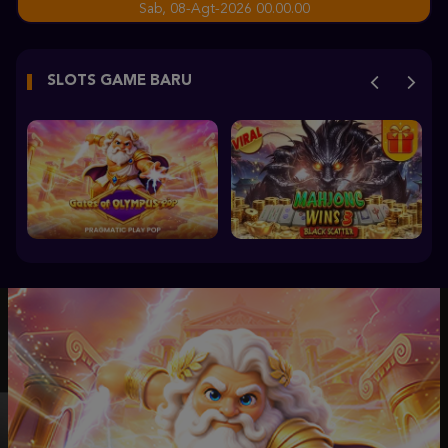
Starlight Princess Super Scatter
Sab, 08-Agt-2026 00.00.00
m***o
IDR
1,745,080.00
SLOTS GAME BARU
Gates of Olympus Super Scatter
sol****5
IDR
1,736,560.00
Gates of Olympus™
lucky****8
IDR
1,560,900.00
Mahjong Wins Triple Pot
jah****4
IDR
1,501,200.00
Gates of Olympus 1000
zima****2
IDR
1,464,740.00