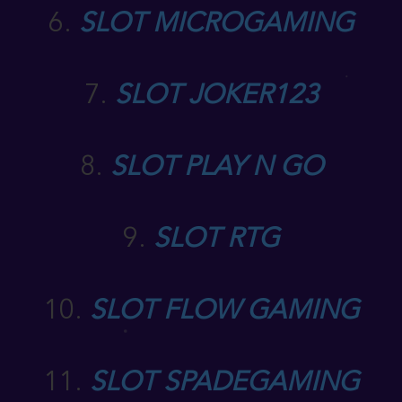
6.
SLOT MICROGAMING
7.
SLOT JOKER123
8.
SLOT PLAY N GO
9.
SLOT RTG
10.
SLOT FLOW GAMING
11.
SLOT SPADEGAMING