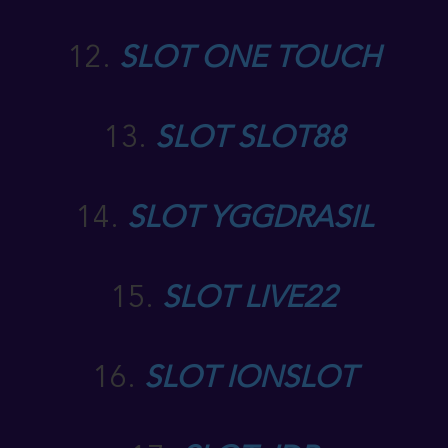
12.
SLOT ONE TOUCH
13.
SLOT SLOT88
14.
SLOT YGGDRASIL
15.
SLOT LIVE22
16.
SLOT IONSLOT