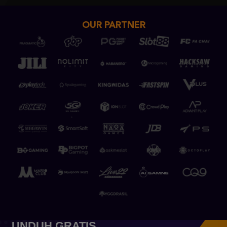
OUR PARTNER
UNDUH GRATIS