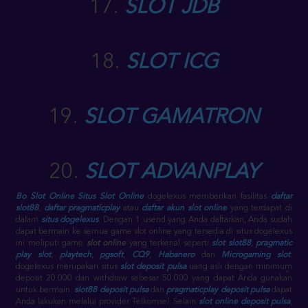
17.
SLOT JDB
18.
SLOT ICG
19.
SLOT GAMATRON
20.
SLOT ADVANPLAY
Bo Slot Online
Situs Slot Online
dogelexus memberikan fasilitas
daftar
slot88
,
daftar pragmaticplay
atau
daftar akun slot online
yang terdapat di
dalam
situs dogelexus
. Dengan 1 userid yang Anda daftarkan, Anda sudah
dapat bermain ke semua game slot online yang tersedia di situs dogelexus
ini meliputi game
slot online
yang terkenal seperti
slot slot88
,
pragmatic
play slot
,
playtech
,
pgsoft
,
CQ9
,
Habanero
dan
Microgaming slot
.
dogelexus merupakan situs
slot deposit pulsa
uang asli dengan minimum
deposit 20.000 dan withdraw sebesar 50.000 yang dapat Anda gunakan
untuk bermain.
slot88 deposit pulsa
dan
pragmaticplay deposit pulsa
dapat
Anda lakukan melalui provider Telkomsel. Selain
slot online deposit pulsa
,