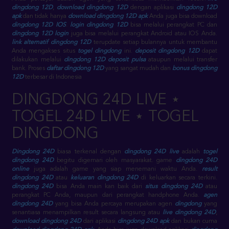
dingdong 12D
,
download dingdong 12D
dengan aplikasi
dingdong 12D
apk
dan tidak hanya
download dingdong 12D apk
Anda juga bisa download
dingdong 12D IOS
.
login dingdong 12D
bisa melalui perangkat PC dan
dingdong 12D login
juga bisa melalui perangkat Android atau IOS Anda.
link alternatif dingdong 12D
terupdate setiap bulannya untuk membantu
Anda mengakses situs
togel dingdong
ini.
deposit dingdong 12D
dapat
dilakukan melalui
dingdong 12D deposit pulsa
ataupun melalui transfer
bank. Proses
daftar dingdong 12D
yang sangat mudah dan
bonus dingdong
12D
terbesar di Indonesia
DINGDONG 24D LIVE ⋆
TOGEL 24D LIVE ⋆ TOGEL
DINGDONG
Dingdong 24D
biasa terkenal dengan
dingdong 24D live
adalah
togel
dingdong 24D
begitu digemari oleh masyarakat. game
dingdong 24D
online
juga adalah game yang siap menemani waktu Anda.
result
dingdong 24D
atau
keluaran dingdong 24D
di keluarkan secara terkini.
dingdong 24D
bisa Anda main kan baik dari
situs dingdong 24D
atau
perangkat PC Anda, maupun dari perangkat handphone Anda.
agen
dingdong 24D
yang bisa Anda percaya merupakan agen
dingdong
yang
senantiasa menampilkan result secara langsung atau
live dingdong 24D
,
download dingdong 24D
dari aplikasi
dingdong 24D apk
dan bukan cuma