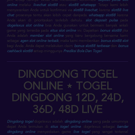
jam setiap harinya. Anda bisa melakukan konfirmasi
deposit pulsa slot
online
melalui
livechat slot88
atau
slot88 whatsapp
. Tetapi kami lebih
menyarankan Anda untuk konfirmasi via
slot88 livechat
, karena
slot88 live
chat
prosesnya tentu akan lebih cepat daripada
whatsapp slot88
karena
Anda akan di prioritaskan terlebih dahulu.
slot deposit pulsa
pada
dogelexus slot online
bisa Anda gunakan untuk bermain banyak sekali
game yang tersedia pada
situs slot online
ini. Dapatkan
bonus slot88
jika
Anda adalah
member slot online
yang baru bergabung bersama kami
sebagai
agen slot online terbaik
, maka kami memberikan
bonus slot88 slot
bagi Anda. Anda dapat melakukan claim
bonus slot88 terbesar
dan
bonus
cashback slot88
setiap minggunya
Prediksi Bola Dan Togel
.
DINGDONG TOGEL
ONLINE ⋆ TOGEL
DINGDONG 12D, 24D,
36D, 48D LIVE
Dingdong togel
dogelexus adalah
dingdong online
yang pada umumnya
dapat Anda temukan di
situs togel online
. dogelexus sebagai
bandar
dingdong online
menyediakan game
live togel
yang sangat terkenal