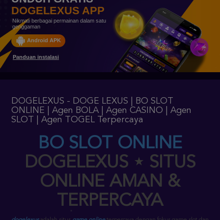
DOGELEXUS APP
Nikmati berbagai permainan dalam satu
genggaman
Android APK
Panduan instalasi
DOGELEXUS - DOGE LEXUS | BO SLOT
ONLINE | Agen BOLA | Agen CASINO | Agen
SLOT | Agen TOGEL Terpercaya
BO SLOT ONLINE
DOGELEXUS
⋆
SITUS
ONLINE AMAN &
TERPERCAYA