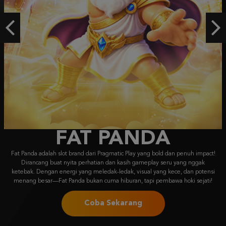
Gates of Olympus 1000
aps****5
IDR
4,167,500.00
Previous
Ne
Gates of Olympus 1000
aps****5
IDR
4,082,500.00
FAT PANDA
Fat Panda adalah slot brand dari Pragmatic Play yang bold dan penuh impact!
Dirancang buat nyita perhatian dan kasih gameplay seru yang nggak
ketebak. Dengan energi yang meledak-ledak, visual yang kece, dan potensi
menang besar—Fat Panda bukan cuma hiburan, tapi pembawa hoki sejati!
Coba Sekarang