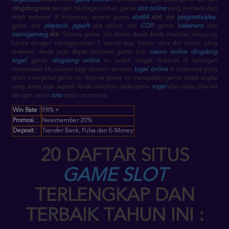
dogelexus
adalah situs
game online
terpercaya dengan fokus game slot dan
dingdong live
dengan berbagai pilihan game
slot online
yang menarik dan
telah terkenal di Indonesia, seperti game
slot88
slot
, slot
pragmaticplay
,
game slot
playtech
,
pgsoft
slot online
, slot
CQ9
, game
habanero
dan
microgaming
slot
. Semua game slot diatas dapat Anda mainkan langsung
hanya dengan menggunakan 1 userid saja.
Selain situs slot online yang
terkenal, Anda juga dapat bermain game live
casino online
dingdong
togel
. game
dingdong online
ini sudah sangat terkenal di kalangan
masyarakat khususnya bagi pemain-pemain
togel online
di Indonesia yang
telah mengenal game ini. Karena game ini merupakan game tebak angka
yang sama juga seperti Anda mainkan pada game
togel
atau biasa dikenal
dengan nama
toto
pada umumnya.
Win Rate :
98% ⚡
Promosi :
Newmember 20%
Deposit :
Transfer Bank, Pulsa dan E-Money
20 DAFTAR SITUS
GAME SLOT
TERLENGKAP DAN
TERBAIK TAHUN INI :