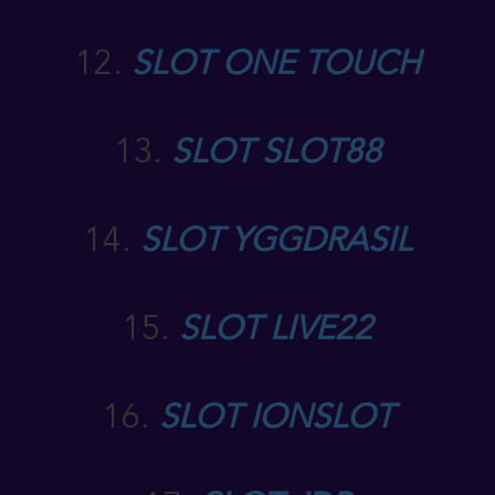
12.
SLOT ONE TOUCH
13.
SLOT SLOT88
14.
SLOT YGGDRASIL
15.
SLOT LIVE22
16.
SLOT IONSLOT