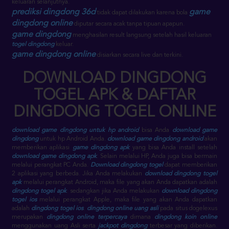
keluaran selanjutnya.
prediksi dingdong 36d
game
tidak dapat dilakukan karena bola
dingdong online
diputar secara acak tanpa tipuan apapun.
game dingdong
menghasilan result langsung setelah hasil keluaran
togel dingdong
keluar.
game dingdong online
disiarkan secara live dan terkini.
DOWNLOAD DINGDONG
TOGEL APK & DAFTAR
DINGDONG TOGEL ONLINE
download game dingdong untuk hp android
bisa Anda
download game
dingdong
untuk hp Android Anda.
download game dingdong android
akan
memberikan aplikasi
game dingdong apk
yang bisa Anda install setelah
download game dingdong apk
. Selain melalui HP, Anda juga bisa bermain
melalui perangkat PC Anda.
Download dingdong togel
dapat memberikan
2 aplikasi yang berbeda. Jika Anda melakukan
download dingdong togel
apk
melalui perangkat Android, maka file yang akan Anda dapatkan adalah
dingdong togel apk
. sedangkan jika Anda melakukan
download dingdong
togel ios
melalui perangkat Apple, maka file yang akan Anda dapatkan
adalah
dingdong togel ios
.
dingdong online uang asli
pada situs dogelexus
merupakan
dingdong online terpercaya
dimana
dingdong koin online
menggunakan uang Asli serta
jackpot dingdong
terbesar yang diberikan.