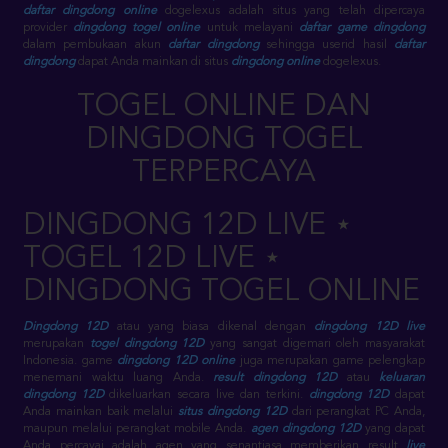
daftar dingdong online
dogelexus adalah situs yang telah dipercaya
provider
dingdong togel online
untuk melayani
daftar game dingdong
dalam pembukaan akun
daftar dingdong
sehingga userid hasil
daftar
dingdong
dapat Anda mainkan di situs
dingdong online
dogelexus.
TOGEL ONLINE DAN
DINGDONG TOGEL
TERPERCAYA
DINGDONG 12D LIVE ⋆
TOGEL 12D LIVE ⋆
DINGDONG TOGEL ONLINE
Dingdong 12D
atau yang biasa dikenal dengan
dingdong 12D live
merupakan
togel dingdong 12D
yang sangat digemari oleh masyarakat
Indonesia. game
dingdong 12D online
juga merupakan game pelengkap
menemani waktu luang Anda.
result dingdong 12D
atau
keluaran
dingdong 12D
dikeluarkan secara live dan terkini.
dingdong 12D
dapat
Anda mainkan baik melalui
situs dingdong 12D
dari perangkat PC Anda,
maupun melalui perangkat mobile Anda.
agen dingdong 12D
yang dapat
Anda percayai adalah agen yang senantiasa memberikan result
live