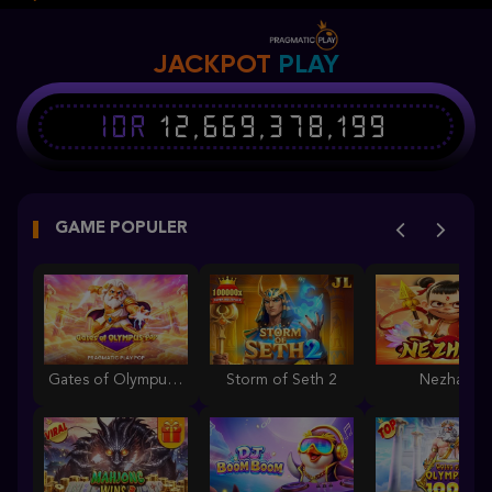
JACKPOT
PLAY
IDR
12,669,378,199
GAME POPULER
Gates of Olympus POP
Storm of Seth 2
Nezha 2