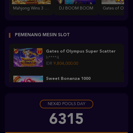
Mahjong Wins 3 – Black Scatter
DJ BOOM BOOM
PEMENANG MESIN SLOT
Gates of Olympus Super Scatter
h****4
IDR
9,804,000.00
Sweet Bonanza 1000
rez****2
IDR
4,800,000.00
NEX4D POOLS DAY
Gates of Olympus Super Scatter
h****4
6315
IDR
4,422,000.00