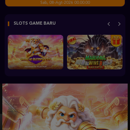
Gates of Olympus Super Scatter
Sab, 08-Agt-2026 00.00.00
h****4
IDR
3,990,000.00
SLOTS GAME BARU
Sweet Bonanza 2500
l***5
IDR
3,667,280.00
Mahjong Wins 2
han****n
IDR
3,100,800.00
Gates of Olympus Super Scatter
h****4
IDR
2,711,000.00
Gates of Olympus Super Scatter
h****4
IDR
2,526,000.00