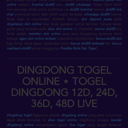
jam setiap harinya. Anda bisa melakukan konfirmasi
deposit pulsa slot
online
melalui
livechat slot88
atau
slot88 whatsapp
. Tetapi kami lebih
menyarankan Anda untuk konfirmasi via
slot88 livechat
, karena
slot88 live
chat
prosesnya tentu akan lebih cepat daripada
whatsapp slot88
karena
Anda akan di prioritaskan terlebih dahulu.
slot deposit pulsa
pada
dogelexus slot online
bisa Anda gunakan untuk bermain banyak sekali
game yang tersedia pada
situs slot online
ini. Dapatkan
bonus slot88
jika
Anda adalah
member slot online
yang baru bergabung bersama kami
sebagai
agen slot online terbaik
, maka kami memberikan
bonus slot88 slot
bagi Anda. Anda dapat melakukan claim
bonus slot88 terbesar
dan
bonus
cashback slot88
setiap minggunya
Prediksi Bola Dan Togel
.
DINGDONG TOGEL
ONLINE ⋆ TOGEL
DINGDONG 12D, 24D,
36D, 48D LIVE
Dingdong togel
dogelexus adalah
dingdong online
yang pada umumnya
dapat Anda temukan di
situs togel online
. dogelexus sebagai
bandar
dingdong online
menyediakan game
live togel
yang sangat terkenal