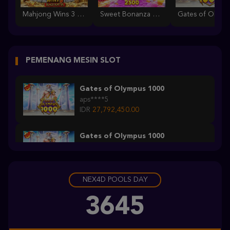
Mahjong Wins 3 – Black Scatter
Sweet Bonanza 2500
PEMENANG MESIN SLOT
Gates of Olympus 1000
aps****5
IDR
27,792,450.00
Gates of Olympus 1000
aps****5
IDR
14,129,000.00
NEX4D POOLS DAY
Gates of Olympus 1000
aps****5
3645
IDR
6,904,000.00