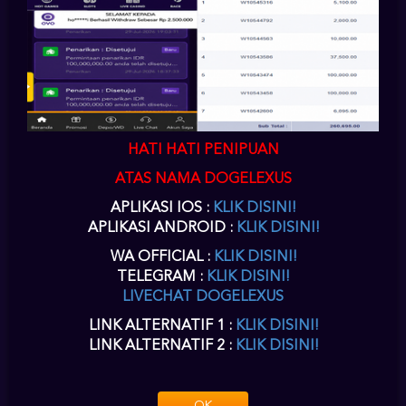
joker123
.
slot88 daftar
akun slot online
dengan proses yang cepat dapat
Anda terima sesaat setelah
daftar joker777
selesai Anda isikan datanya
dengan lengkap.
slot88 daftar
hanya membutuhkan waktu beberapa menit
untuk pengisian form
daftar joker888
disitus
joker 123
atau
slot88
sebagai
joker game
terpercaya.
slot88 online
,
joker888
,
joker123
,
jokergaming
,
joker1788
,
joker8868
,
joker777
,
joker688
sebagai alternatif
joker slot
pada
situs dogelexus
joker gaming
.
DOWNLOAD SLOT88 APK
HATI HATI PENIPUAN
SLOT SLOT88 LOGIN VERSI
ATAS NAMA DOGELEXUS
TERBARU
APLIKASI IOS :
KLIK DISINI!
APLIKASI ANDROID :
KLIK DISINI!
joker download
Setelah Anda melakukan
pendaftaran akun slot88
di
dogelexus, maka selanjutnya Anda dapat melakukan
download slot88
apk,
WA OFFICIAL :
KLIK DISINI!
aplikasi
slot88 apk
android dogelexus ini mendukung Anda dalam bermain
TELEGRAM :
KLIK DISINI!
melalui perangkat mobile smartphone Anda. Baik melalui PC atau mobile
LIVECHAT DOGELEXUS
dimana saja dan kapan saja dapat Anda mainkan semua game yang ada di
slot dogelexus ini.
slot88 download
dapat Anda
download aplikasi joker
LINK ALTERNATIF 1 :
KLIK DISINI!
123
melalui Android dan IOS.
slot88 download apk
bisa langsung diinstal
setelah Anda
download aplikasi slot88
nya.
download joker 123
lebih baik
LINK ALTERNATIF 2 :
KLIK DISINI!
segera Anda download setelah
daftar akun slot88
sehingga lebih
memudahkan Anda untuk
login slot88
.
download slot88
ini terletak pada
menu daftar
slot88 apk download
yang ada pada kanan menu utama pada
situs
dogelexus slot online
ini.
slot88 android download
untuk perangkat