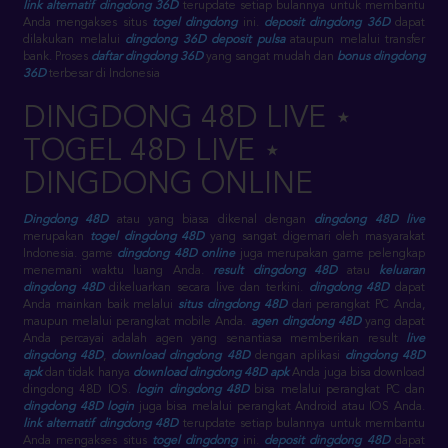
link alternatif dingdong 36D
terupdate setiap bulannya untuk membantu
Anda mengakses situs
togel dingdong
ini.
deposit dingdong 36D
dapat
dilakukan melalui
dingdong 36D deposit pulsa
ataupun melalui transfer
bank. Proses
daftar dingdong 36D
yang sangat mudah dan
bonus dingdong
36D
terbesar di Indonesia
DINGDONG 48D LIVE ⋆
TOGEL 48D LIVE ⋆
DINGDONG ONLINE
Dingdong 48D
atau yang biasa dikenal dengan
dingdong 48D live
merupakan
togel dingdong 48D
yang sangat digemari oleh masyarakat
Indonesia. game
dingdong 48D online
juga merupakan game pelengkap
menemani waktu luang Anda.
result dingdong 48D
atau
keluaran
dingdong 48D
dikeluarkan secara live dan terkini.
dingdong 48D
dapat
Anda mainkan baik melalui
situs dingdong 48D
dari perangkat PC Anda,
maupun melalui perangkat mobile Anda.
agen dingdong 48D
yang dapat
Anda percayai adalah agen yang senantiasa memberikan result
live
dingdong 48D
,
download dingdong 48D
dengan aplikasi
dingdong 48D
apk
dan tidak hanya
download dingdong 48D apk
Anda juga bisa download
dingdong 48D IOS.
login dingdong 48D
bisa melalui perangkat PC dan
dingdong 48D login
juga bisa melalui perangkat Android atau IOS Anda.
link alternatif dingdong 48D
terupdate setiap bulannya untuk membantu
Anda mengakses situs
togel dingdong
ini.
deposit dingdong 48D
dapat