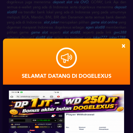
dogelexus juga menerima
deposit slot via OVO
, GOPAY, Link Aja dan
semua e-wallet yang ada di Indonesia serta dogelexus menerima
deposit
slot88
via transfer bank lokal yang ada di Indonesia yang pada umumnya
meliputi BCA, Mandiri, BNI, BRI dan Danamon serta semua bank daerah
yang ada di Indonesia.
slot joker
merupakan pilihan
game slot online
yang
digemari masyarat Indonesia. dogelexus sebagai
agen slot88
memberikan
pilihan game
game slot
seperti
slot slot88
, seperti pada link
gwc388
sebagai alternatif
slot88 slot
, selain itu terdapat juga
joker777
,
joker1788
,
joker8868
,
joker888
,
joker688
,
joker slot
sebagai link alternatif
joker
×
gaming
slot.
slot88 game
sebagai
agen slot88 terpercaya
menyediakan
slot
game joker
.
slot88 online
berjalan selama 24 jam setiap harinya, sehingga
dogelexus slot online
sebagai
agen slot slot88
juga online 24 jam pada
game
slot88 casino
.
DAFTAR SLOT88
⋆
AKUN
SELAMAT DATANG DI DOGELEXUS
SLOT ONLINE JOKER123
SLOT
daftar slot88
di dogelexus
situs online slot
untuk akun
slot88
bisa Anda
lakukan pada menu
daftar slot88 slot
yang ada diatas kanan pada situs
daftar joker gaming
ini.
situs slot88
telah berkerja sama dengan
doge lexus
slot online
menyediakan
game joker
.
daftar akun joker gaming
harus Anda
lengkapi agar
situs slot88
dapat memberikan Anda
userid slot88
disaat
Anda
daftar joker123
di
www joker123
sebagai situs alternatif
login