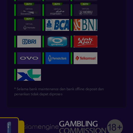
* Selama bank maintenance dan bank offline deposit dan
penarikan tidak dapat diproses