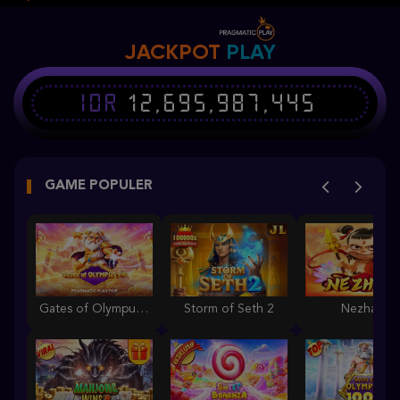
JACKPOT
PLAY
IDR
12,695,987,445
GAME POPULER
Gates of Olympus POP
Storm of Seth 2
Nezha 2