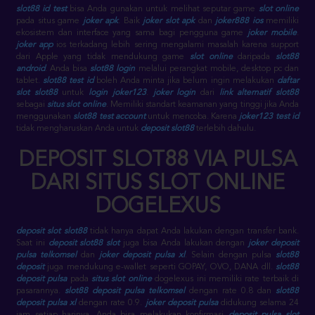
slot88 id test
bisa Anda gunakan untuk melihat seputar game
slot online
pada situs game
joker apk
. Baik
joker slot apk
dan
joker888 ios
memiliki
ekosistem dan interface yang sama bagi pengguna game
joker mobile
.
joker app
ios terkadang lebih sering mengalami masalah karena support
dari Apple yang tidak mendukung game
slot online
daripada
slot88
android
. Anda bisa
slot88 login
melalui perangkat mobile, desktop pc dan
tablet.
slot88 test id
boleh Anda minta jika belum ingin melakukan
daftar
slot slot88
untuk
login joker123
.
joker login
dari
link alternatif slot88
sebagai
situs slot online
. Memiliki standart keamanan yang tinggi jika Anda
menggunakan
slot88 test account
untuk mencoba. Karena
joker123 test id
tidak mengharuskan Anda untuk
deposit slot88
terlebih dahulu.
DEPOSIT SLOT88 VIA PULSA
DARI SITUS SLOT ONLINE
DOGELEXUS
deposit slot slot88
tidak hanya dapat Anda lakukan dengan transfer bank.
Saat ini
deposit slot88 slot
juga bisa Anda lakukan dengan
joker deposit
pulsa telkomsel
dan
joker deposit pulsa xl
. Selain dengan pulsa
slot88
deposit
juga mendukung e-wallet seperti GOPAY, OVO, DANA dll.
slot88
deposit pulsa
pada
situs slot online
dogelexus ini memiliki rate terbaik di
pasarannya.
slot88 deposit pulsa telkomsel
dengan rate 0.8 dan
slot88
deposit pulsa xl
dengan rate 0.9.
joker deposit pulsa
didukung selama 24