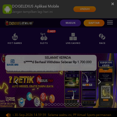
×
DOGELEXUS Aplikasi Mobile
UNDUH
Jangan tampilkan lagi hari ini
MASUK
DAFTAR
HOT GAMES
SLOTS
LIVE CASINO
RACE
SELAMAT KEPADA
ti*****d Berhasil Withdraw Sebesar Rp 1.700.000
pai 30-Sep-2026 14.59.59. Selama waktu ini, PP Virtual Sports permainan tidak ak