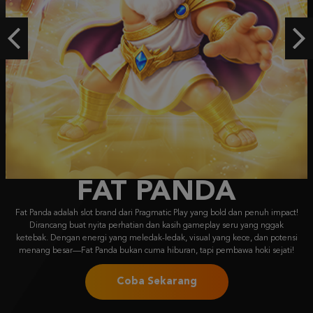
Gates of Olympus 1000
aps****5
IDR
4,224,000.00
Previous
Ne
Gates of Olympus 1000
aps****5
IDR
4,082,500.00
FAT PANDA
Fat Panda adalah slot brand dari Pragmatic Play yang bold dan penuh impact!
Dirancang buat nyita perhatian dan kasih gameplay seru yang nggak
ketebak. Dengan energi yang meledak-ledak, visual yang kece, dan potensi
menang besar—Fat Panda bukan cuma hiburan, tapi pembawa hoki sejati!
Coba Sekarang