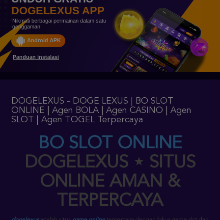
DOGELEXUS APP
Nikmati berbagai permainan dalam satu
genggaman
Android APK
Panduan instalasi
DOGELEXUS - DOGE LEXUS | BO SLOT
ONLINE | Agen BOLA | Agen CASINO | Agen
SLOT | Agen TOGEL Terpercaya
BO SLOT ONLINE
DOGELEXUS
⋆
SITUS
ONLINE AMAN &
TERPERCAYA