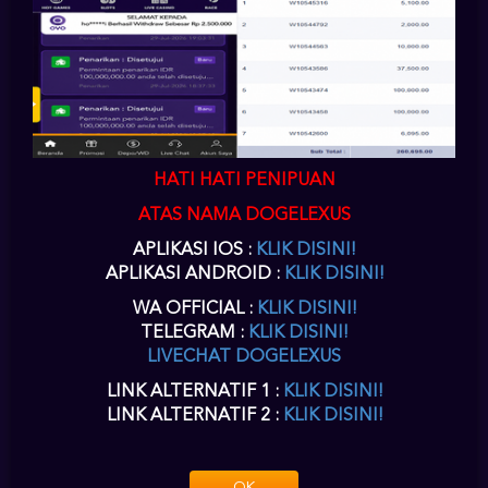
joker123
.
slot88 daftar
akun slot online
dengan proses yang cepat dapat
Anda terima sesaat setelah
daftar joker777
selesai Anda isikan datanya
dengan lengkap.
slot88 daftar
hanya membutuhkan waktu beberapa menit
untuk pengisian form
daftar joker888
disitus
joker 123
atau
slot88
sebagai
joker game
terpercaya.
slot88 online
,
joker888
,
joker123
,
jokergaming
,
joker1788
,
joker8868
,
joker777
,
joker688
sebagai alternatif
joker slot
pada
situs dogelexus
joker gaming
.
DOWNLOAD SLOT88 APK
HATI HATI PENIPUAN
SLOT SLOT88 LOGIN VERSI
ATAS NAMA DOGELEXUS
TERBARU
APLIKASI IOS :
KLIK DISINI!
APLIKASI ANDROID :
KLIK DISINI!
joker download
Setelah Anda melakukan
pendaftaran akun slot88
di
dogelexus, maka selanjutnya Anda dapat melakukan
download slot88
apk,
WA OFFICIAL :
KLIK DISINI!
aplikasi
slot88 apk
android dogelexus ini mendukung Anda dalam bermain
TELEGRAM :
KLIK DISINI!
melalui perangkat mobile smartphone Anda. Baik melalui PC atau mobile
LIVECHAT DOGELEXUS
dimana saja dan kapan saja dapat Anda mainkan semua game yang ada di
slot dogelexus ini.
slot88 download
dapat Anda
download aplikasi joker
LINK ALTERNATIF 1 :
KLIK DISINI!
123
melalui Android dan IOS.
slot88 download apk
bisa langsung diinstal
setelah Anda
download aplikasi slot88
nya.
download joker 123
lebih baik
LINK ALTERNATIF 2 :
KLIK DISINI!
segera Anda download setelah
daftar akun slot88
sehingga lebih
memudahkan Anda untuk
login slot88
.
download slot88
ini terletak pada
menu daftar
slot88 apk download
yang ada pada kanan menu utama pada
situs
dogelexus slot online
ini.
slot88 android download
untuk perangkat