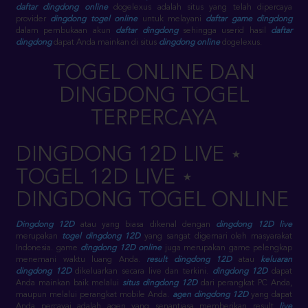
daftar dingdong online
dogelexus adalah situs yang telah dipercaya
provider
dingdong togel online
untuk melayani
daftar game dingdong
dalam pembukaan akun
daftar dingdong
sehingga userid hasil
daftar
dingdong
dapat Anda mainkan di situs
dingdong online
dogelexus.
TOGEL ONLINE DAN
DINGDONG TOGEL
TERPERCAYA
DINGDONG 12D LIVE ⋆
TOGEL 12D LIVE ⋆
DINGDONG TOGEL ONLINE
Dingdong 12D
atau yang biasa dikenal dengan
dingdong 12D live
merupakan
togel dingdong 12D
yang sangat digemari oleh masyarakat
Indonesia. game
dingdong 12D online
juga merupakan game pelengkap
menemani waktu luang Anda.
result dingdong 12D
atau
keluaran
dingdong 12D
dikeluarkan secara live dan terkini.
dingdong 12D
dapat
Anda mainkan baik melalui
situs dingdong 12D
dari perangkat PC Anda,
maupun melalui perangkat mobile Anda.
agen dingdong 12D
yang dapat
Anda percayai adalah agen yang senantiasa memberikan result
live