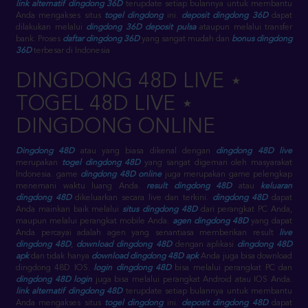
link alternatif dingdong 36D
terupdate setiap bulannya untuk membantu
Anda mengakses situs
togel dingdong
ini.
deposit dingdong 36D
dapat
dilakukan melalui
dingdong 36D deposit pulsa
ataupun melalui transfer
bank. Proses
daftar dingdong 36D
yang sangat mudah dan
bonus dingdong
36D
terbesar di Indonesia
DINGDONG 48D LIVE ⋆
TOGEL 48D LIVE ⋆
DINGDONG ONLINE
Dingdong 48D
atau yang biasa dikenal dengan
dingdong 48D live
merupakan
togel dingdong 48D
yang sangat digemari oleh masyarakat
Indonesia. game
dingdong 48D online
juga merupakan game pelengkap
menemani waktu luang Anda.
result dingdong 48D
atau
keluaran
dingdong 48D
dikeluarkan secara live dan terkini.
dingdong 48D
dapat
Anda mainkan baik melalui
situs dingdong 48D
dari perangkat PC Anda,
maupun melalui perangkat mobile Anda.
agen dingdong 48D
yang dapat
Anda percayai adalah agen yang senantiasa memberikan result
live
dingdong 48D
,
download dingdong 48D
dengan aplikasi
dingdong 48D
apk
dan tidak hanya
download dingdong 48D apk
Anda juga bisa download
dingdong 48D IOS.
login dingdong 48D
bisa melalui perangkat PC dan
dingdong 48D login
juga bisa melalui perangkat Android atau IOS Anda.
link alternatif dingdong 48D
terupdate setiap bulannya untuk membantu
Anda mengakses situs
togel dingdong
ini.
deposit dingdong 48D
dapat