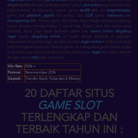
dogelexus
adalah situs
game online
terpercaya dengan fokus game slot dan
dingdong live
dengan berbagai pilihan game
slot online
yang menarik dan
telah terkenal di Indonesia, seperti game
slot88
slot
, slot
pragmaticplay
,
game slot
playtech
,
pgsoft
slot online
, slot
CQ9
, game
habanero
dan
microgaming
slot
. Semua game slot diatas dapat Anda mainkan langsung
hanya dengan menggunakan 1 userid saja.
Selain situs slot online yang
terkenal, Anda juga dapat bermain game live
casino online
dingdong
togel
. game
dingdong online
ini sudah sangat terkenal di kalangan
masyarakat khususnya bagi pemain-pemain
togel online
di Indonesia yang
telah mengenal game ini. Karena game ini merupakan game tebak angka
yang sama juga seperti Anda mainkan pada game
togel
atau biasa dikenal
dengan nama
toto
pada umumnya.
Win Rate :
98% ⚡
Promosi :
Newmember 20%
Deposit :
Transfer Bank, Pulsa dan E-Money
20 DAFTAR SITUS
GAME SLOT
TERLENGKAP DAN
TERBAIK TAHUN INI :