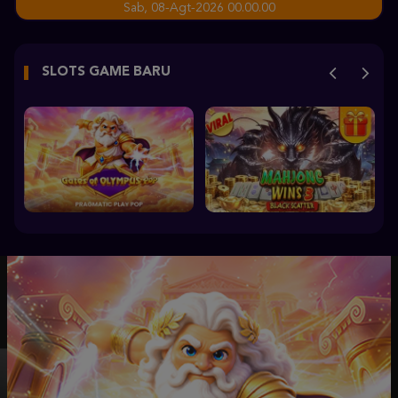
Mahjong Wins Triple Pot
Sab, 08-Agt-2026 00.00.00
suka****x
IDR
4,011,168.00
SLOTS GAME BARU
Starlight Princess Super Scatter
jay****1
IDR
3,591,200.00
Starlight Princess Super Scatter
jay****1
IDR
3,563,500.00
Starlight Princess Super Scatter
jay****1
IDR
2,548,800.00
Starlight Princess Super Scatter
jay****1
IDR
2,492,500.00