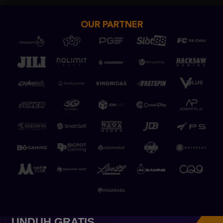
OUR PARTNER
UNDUH GRATIS