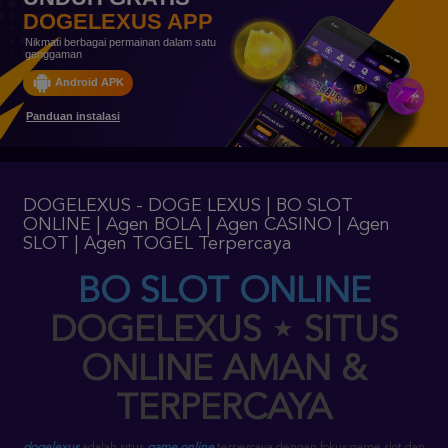
DOGELEXUS APP
Nikmati berbagai permainan dalam satu
genggaman
Android APK
Panduan instalasi
DOGELEXUS - DOGE LEXUS | BO SLOT
ONLINE | Agen BOLA | Agen CASINO | Agen
SLOT | Agen TOGEL Terpercaya
BO SLOT ONLINE
DOGELEXUS
⋆
SITUS
ONLINE AMAN &
TERPERCAYA