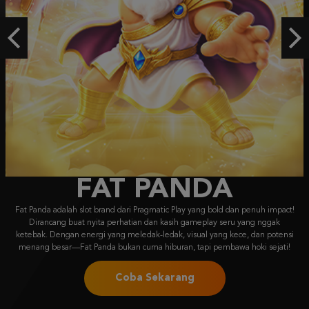
Starlight Princess Super Scatter
jay****1
IDR
2,350,800.00
Previous
Ne
Starlight Princess Super Scatter
jay****1
IDR
2,319,300.00
FAT PANDA
Fat Panda adalah slot brand dari Pragmatic Play yang bold dan penuh impact!
Dirancang buat nyita perhatian dan kasih gameplay seru yang nggak
ketebak. Dengan energi yang meledak-ledak, visual yang kece, dan potensi
menang besar—Fat Panda bukan cuma hiburan, tapi pembawa hoki sejati!
Coba Sekarang