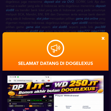
dogelexus juga menerima
deposit slot via OVO
, GOPAY, Link Aja dan
semua e-wallet yang ada di Indonesia serta dogelexus menerima
deposit
slot88
via transfer bank lokal yang ada di Indonesia yang pada umumnya
meliputi BCA, Mandiri, BNI, BRI dan Danamon serta semua bank daerah
yang ada di Indonesia.
slot joker
merupakan pilihan
game slot online
yang
digemari masyarat Indonesia. dogelexus sebagai
agen slot88
memberikan
pilihan game
game slot
seperti
slot slot88
, seperti pada link
gwc388
sebagai alternatif
slot88 slot
, selain itu terdapat juga
joker777
,
joker1788
,
joker8868
,
joker888
,
joker688
,
joker slot
sebagai link alternatif
joker
×
gaming
slot.
slot88 game
sebagai
agen slot88 terpercaya
menyediakan
slot
game joker
.
slot88 online
berjalan selama 24 jam setiap harinya, sehingga
dogelexus slot online
sebagai
agen slot slot88
juga online 24 jam pada
game
slot88 casino
.
DAFTAR SLOT88
⋆
AKUN
SELAMAT DATANG DI DOGELEXUS
SLOT ONLINE JOKER123
SLOT
daftar slot88
di dogelexus
situs online slot
untuk akun
slot88
bisa Anda
lakukan pada menu
daftar slot88 slot
yang ada diatas kanan pada situs
daftar joker gaming
ini.
situs slot88
telah berkerja sama dengan
doge lexus
slot online
menyediakan
game joker
.
daftar akun joker gaming
harus Anda
lengkapi agar
situs slot88
dapat memberikan Anda
userid slot88
disaat
Anda
daftar joker123
di
www joker123
sebagai situs alternatif
login