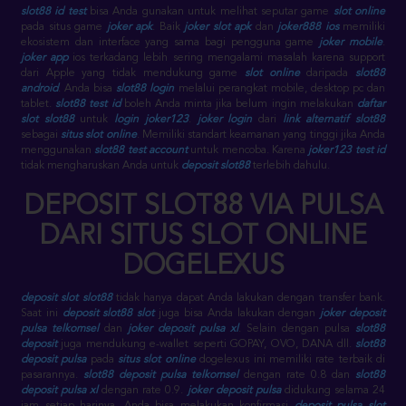
slot88 id test
bisa Anda gunakan untuk melihat seputar game
slot online
pada situs game
joker apk
. Baik
joker slot apk
dan
joker888 ios
memiliki
ekosistem dan interface yang sama bagi pengguna game
joker mobile
.
joker app
ios terkadang lebih sering mengalami masalah karena support
dari Apple yang tidak mendukung game
slot online
daripada
slot88
android
. Anda bisa
slot88 login
melalui perangkat mobile, desktop pc dan
tablet.
slot88 test id
boleh Anda minta jika belum ingin melakukan
daftar
slot slot88
untuk
login joker123
.
joker login
dari
link alternatif slot88
sebagai
situs slot online
. Memiliki standart keamanan yang tinggi jika Anda
menggunakan
slot88 test account
untuk mencoba. Karena
joker123 test id
tidak mengharuskan Anda untuk
deposit slot88
terlebih dahulu.
DEPOSIT SLOT88 VIA PULSA
DARI SITUS SLOT ONLINE
DOGELEXUS
deposit slot slot88
tidak hanya dapat Anda lakukan dengan transfer bank.
Saat ini
deposit slot88 slot
juga bisa Anda lakukan dengan
joker deposit
pulsa telkomsel
dan
joker deposit pulsa xl
. Selain dengan pulsa
slot88
deposit
juga mendukung e-wallet seperti GOPAY, OVO, DANA dll.
slot88
deposit pulsa
pada
situs slot online
dogelexus ini memiliki rate terbaik di
pasarannya.
slot88 deposit pulsa telkomsel
dengan rate 0.8 dan
slot88
deposit pulsa xl
dengan rate 0.9.
joker deposit pulsa
didukung selama 24