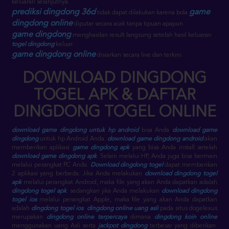
keluaran selanjutnya.
prediksi dingdong 36d
game
tidak dapat dilakukan karena bola
dingdong online
diputar secara acak tanpa tipuan apapun.
game dingdong
menghasilan result langsung setelah hasil keluaran
togel dingdong
keluar.
game dingdong online
disiarkan secara live dan terkini.
DOWNLOAD DINGDONG
TOGEL APK & DAFTAR
DINGDONG TOGEL ONLINE
download game dingdong untuk hp android
bisa Anda
download game
dingdong
untuk hp Android Anda.
download game dingdong android
akan
memberikan aplikasi
game dingdong apk
yang bisa Anda install setelah
download game dingdong apk
. Selain melalui HP, Anda juga bisa bermain
melalui perangkat PC Anda.
Download dingdong togel
dapat memberikan
2 aplikasi yang berbeda. Jika Anda melakukan
download dingdong togel
apk
melalui perangkat Android, maka file yang akan Anda dapatkan adalah
dingdong togel apk
. sedangkan jika Anda melakukan
download dingdong
togel ios
melalui perangkat Apple, maka file yang akan Anda dapatkan
adalah
dingdong togel ios
.
dingdong online uang asli
pada situs dogelexus
merupakan
dingdong online terpercaya
dimana
dingdong koin online
menggunakan uang Asli serta
jackpot dingdong
terbesar yang diberikan.