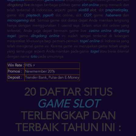
dogelexus
adalah situs
game online
terpercaya dengan fokus game slot dan
dingdong live
dengan berbagai pilihan game
slot online
yang menarik dan
telah terkenal di Indonesia, seperti game
slot88
slot
, slot
pragmaticplay
,
game slot
playtech
,
pgsoft
slot online
, slot
CQ9
, game
habanero
dan
microgaming
slot
. Semua game slot diatas dapat Anda mainkan langsung
hanya dengan menggunakan 1 userid saja.
Selain situs slot online yang
terkenal, Anda juga dapat bermain game live
casino online
dingdong
togel
. game
dingdong online
ini sudah sangat terkenal di kalangan
masyarakat khususnya bagi pemain-pemain
togel online
di Indonesia yang
telah mengenal game ini. Karena game ini merupakan game tebak angka
yang sama juga seperti Anda mainkan pada game
togel
atau biasa dikenal
dengan nama
toto
pada umumnya.
Win Rate :
98% ⚡
Promosi :
Newmember 20%
Deposit :
Transfer Bank, Pulsa dan E-Money
20 DAFTAR SITUS
GAME SLOT
TERLENGKAP DAN
TERBAIK TAHUN INI :