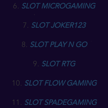
6.
SLOT MICROGAMING
7.
SLOT JOKER123
8.
SLOT PLAY N GO
9.
SLOT RTG
10.
SLOT FLOW GAMING
11.
SLOT SPADEGAMING