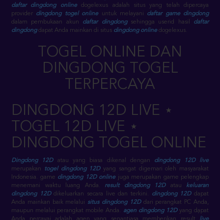
daftar dingdong online
dogelexus adalah situs yang telah dipercaya
provider
dingdong togel online
untuk melayani
daftar game dingdong
dalam pembukaan akun
daftar dingdong
sehingga userid hasil
daftar
dingdong
dapat Anda mainkan di situs
dingdong online
dogelexus.
TOGEL ONLINE DAN
DINGDONG TOGEL
TERPERCAYA
DINGDONG 12D LIVE ⋆
TOGEL 12D LIVE ⋆
DINGDONG TOGEL ONLINE
Dingdong 12D
atau yang biasa dikenal dengan
dingdong 12D live
merupakan
togel dingdong 12D
yang sangat digemari oleh masyarakat
Indonesia. game
dingdong 12D online
juga merupakan game pelengkap
menemani waktu luang Anda.
result dingdong 12D
atau
keluaran
dingdong 12D
dikeluarkan secara live dan terkini.
dingdong 12D
dapat
Anda mainkan baik melalui
situs dingdong 12D
dari perangkat PC Anda,
maupun melalui perangkat mobile Anda.
agen dingdong 12D
yang dapat
Anda percayai adalah agen yang senantiasa memberikan result
live