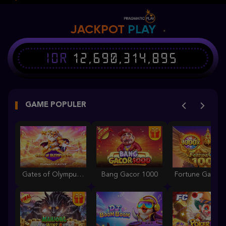
JACKPOT
PLAY
IDR
12,690,314,895
GAME POPULER
Gates of Olympus POP
Bang Gacor 1000