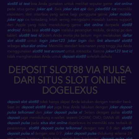
slot88 id test
bisa Anda gunakan untuk melihat seputar game
slot online
pada situs game
joker apk
. Baik
joker slot apk
dan
joker888 ios
memiliki
ekosistem dan interface yang sama bagi pengguna game
joker mobile
.
joker app
ios terkadang lebih sering mengalami masalah karena support
dari Apple yang tidak mendukung game
slot online
daripada
slot88
android
. Anda bisa
slot88 login
melalui perangkat mobile, desktop pc dan
tablet.
slot88 test id
boleh Anda minta jika belum ingin melakukan
daftar
slot slot88
untuk
login joker123
.
joker login
dari
link alternatif slot88
sebagai
situs slot online
. Memiliki standart keamanan yang tinggi jika Anda
menggunakan
slot88 test account
untuk mencoba. Karena
joker123 test id
tidak mengharuskan Anda untuk
deposit slot88
terlebih dahulu.
DEPOSIT SLOT88 VIA PULSA
DARI SITUS SLOT ONLINE
DOGELEXUS
deposit slot slot88
tidak hanya dapat Anda lakukan dengan transfer bank.
Saat ini
deposit slot88 slot
juga bisa Anda lakukan dengan
joker deposit
pulsa telkomsel
dan
joker deposit pulsa xl
. Selain dengan pulsa
slot88
deposit
juga mendukung e-wallet seperti GOPAY, OVO, DANA dll.
slot88
deposit pulsa
pada
situs slot online
dogelexus ini memiliki rate terbaik di
pasarannya.
slot88 deposit pulsa telkomsel
dengan rate 0.8 dan
slot88
deposit pulsa xl
dengan rate 0.9.
joker deposit pulsa
didukung selama 24