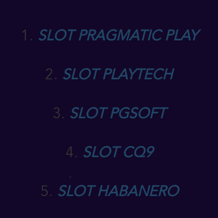
1.
SLOT PRAGMATIC PLAY
2.
SLOT PLAYTECH
3.
SLOT PGSOFT
4.
SLOT CQ9
5.
SLOT HABANERO