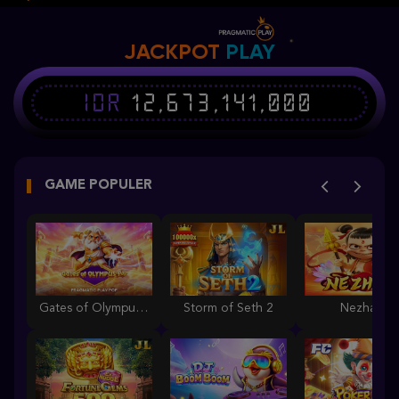
JACKPOT
PLAY
IDR
12,673,141,000
GAME POPULER
Gates of Olympus POP
Storm of Seth 2
Nezha 2