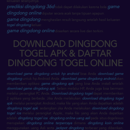
keluaran selanjutnya.
prediksi dingdong 36d
game
tidak dapat dilakukan karena bola
dingdong online
diputar secara acak tanpa tipuan apapun.
game dingdong
menghasilan result langsung setelah hasil keluaran
togel dingdong
keluar.
game dingdong online
disiarkan secara live dan terkini.
DOWNLOAD DINGDONG
TOGEL APK & DAFTAR
DINGDONG TOGEL ONLINE
download game dingdong untuk hp android
bisa Anda
download game
dingdong
untuk hp Android Anda.
download game dingdong android
akan
memberikan aplikasi
game dingdong apk
yang bisa Anda install setelah
download game dingdong apk
. Selain melalui HP, Anda juga bisa bermain
melalui perangkat PC Anda.
Download dingdong togel
dapat memberikan
2 aplikasi yang berbeda. Jika Anda melakukan
download dingdong togel
apk
melalui perangkat Android, maka file yang akan Anda dapatkan adalah
dingdong togel apk
. sedangkan jika Anda melakukan
download dingdong
togel ios
melalui perangkat Apple, maka file yang akan Anda dapatkan
adalah
dingdong togel ios
.
dingdong online uang asli
pada situs dogelexus
merupakan
dingdong online terpercaya
dimana
dingdong koin online
menggunakan uang Asli serta
jackpot dingdong
terbesar yang diberikan.