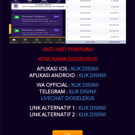
joker123
.
slot88 daftar
akun slot online
dengan proses yang cepat dapat
Anda terima sesaat setelah
daftar joker777
selesai Anda isikan datanya
dengan lengkap.
slot88 daftar
hanya membutuhkan waktu beberapa menit
untuk pengisian form
daftar joker888
disitus
joker 123
atau
slot88
sebagai
joker game
terpercaya.
slot88 online
,
joker888
,
joker123
,
jokergaming
,
joker1788
,
joker8868
,
joker777
,
joker688
sebagai alternatif
joker slot
pada
situs dogelexus
joker gaming
.
DOWNLOAD SLOT88 APK
HATI HATI PENIPUAN
SLOT SLOT88 LOGIN VERSI
ATAS NAMA DOGELEXUS
TERBARU
APLIKASI IOS :
KLIK DISINI!
APLIKASI ANDROID :
KLIK DISINI!
joker download
Setelah Anda melakukan
pendaftaran akun slot88
di
dogelexus, maka selanjutnya Anda dapat melakukan
download slot88
apk,
WA OFFICIAL :
KLIK DISINI!
aplikasi
slot88 apk
android dogelexus ini mendukung Anda dalam bermain
TELEGRAM :
KLIK DISINI!
melalui perangkat mobile smartphone Anda. Baik melalui PC atau mobile
LIVECHAT DOGELEXUS
dimana saja dan kapan saja dapat Anda mainkan semua game yang ada di
slot dogelexus ini.
slot88 download
dapat Anda
download aplikasi joker
LINK ALTERNATIF 1 :
KLIK DISINI!
123
melalui Android dan IOS.
slot88 download apk
bisa langsung diinstal
setelah Anda
download aplikasi slot88
nya.
download joker 123
lebih baik
LINK ALTERNATIF 2 :
KLIK DISINI!
segera Anda download setelah
daftar akun slot88
sehingga lebih
memudahkan Anda untuk
login slot88
.
download slot88
ini terletak pada
menu daftar
slot88 apk download
yang ada pada kanan menu utama pada
situs
dogelexus slot online
ini.
slot88 android download
untuk perangkat