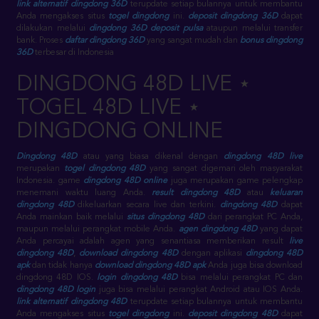
link alternatif dingdong 36D
terupdate setiap bulannya untuk membantu
Anda mengakses situs
togel dingdong
ini.
deposit dingdong 36D
dapat
dilakukan melalui
dingdong 36D deposit pulsa
ataupun melalui transfer
bank. Proses
daftar dingdong 36D
yang sangat mudah dan
bonus dingdong
36D
terbesar di Indonesia
DINGDONG 48D LIVE ⋆
TOGEL 48D LIVE ⋆
DINGDONG ONLINE
Dingdong 48D
atau yang biasa dikenal dengan
dingdong 48D live
merupakan
togel dingdong 48D
yang sangat digemari oleh masyarakat
Indonesia. game
dingdong 48D online
juga merupakan game pelengkap
menemani waktu luang Anda.
result dingdong 48D
atau
keluaran
dingdong 48D
dikeluarkan secara live dan terkini.
dingdong 48D
dapat
Anda mainkan baik melalui
situs dingdong 48D
dari perangkat PC Anda,
maupun melalui perangkat mobile Anda.
agen dingdong 48D
yang dapat
Anda percayai adalah agen yang senantiasa memberikan result
live
dingdong 48D
,
download dingdong 48D
dengan aplikasi
dingdong 48D
apk
dan tidak hanya
download dingdong 48D apk
Anda juga bisa download
dingdong 48D IOS.
login dingdong 48D
bisa melalui perangkat PC dan
dingdong 48D login
juga bisa melalui perangkat Android atau IOS Anda.
link alternatif dingdong 48D
terupdate setiap bulannya untuk membantu
Anda mengakses situs
togel dingdong
ini.
deposit dingdong 48D
dapat