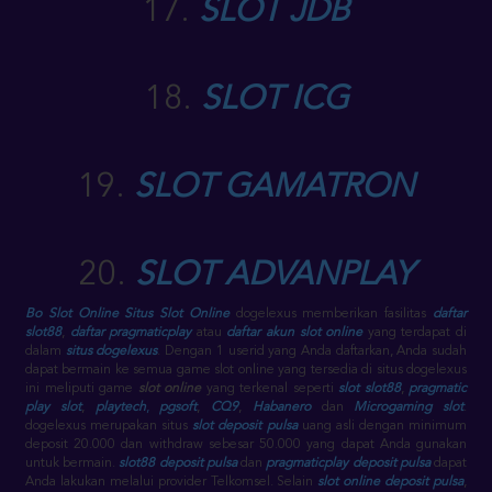
17.
SLOT JDB
18.
SLOT ICG
19.
SLOT GAMATRON
20.
SLOT ADVANPLAY
Bo Slot Online
Situs Slot Online
dogelexus memberikan fasilitas
daftar
slot88
,
daftar pragmaticplay
atau
daftar akun slot online
yang terdapat di
dalam
situs dogelexus
. Dengan 1 userid yang Anda daftarkan, Anda sudah
dapat bermain ke semua game slot online yang tersedia di situs dogelexus
ini meliputi game
slot online
yang terkenal seperti
slot slot88
,
pragmatic
play slot
,
playtech
,
pgsoft
,
CQ9
,
Habanero
dan
Microgaming slot
.
dogelexus merupakan situs
slot deposit pulsa
uang asli dengan minimum
deposit 20.000 dan withdraw sebesar 50.000 yang dapat Anda gunakan
untuk bermain.
slot88 deposit pulsa
dan
pragmaticplay deposit pulsa
dapat
Anda lakukan melalui provider Telkomsel. Selain
slot online deposit pulsa
,