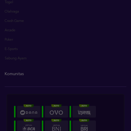
Togel
Olahraga
Crash Game
Arcade
Poker
E-Sports
Sabung Ayam
Komunitas