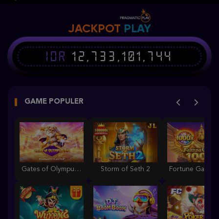
JACKPOT
PLAY
IDR
12,733,101,744
GAME POPULER
Gates of Olympus POP
Storm of Seth 2