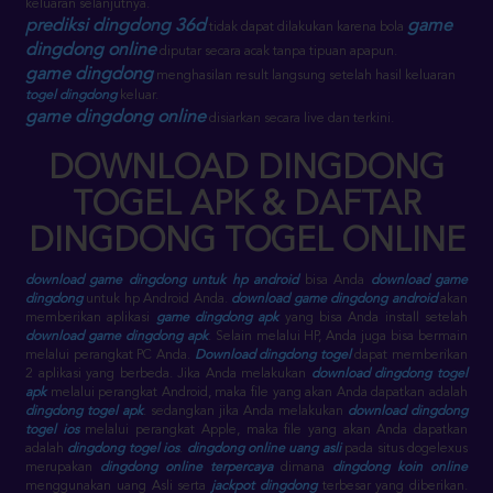
keluaran selanjutnya.
prediksi dingdong 36d
game
tidak dapat dilakukan karena bola
dingdong online
diputar secara acak tanpa tipuan apapun.
game dingdong
menghasilan result langsung setelah hasil keluaran
togel dingdong
keluar.
game dingdong online
disiarkan secara live dan terkini.
DOWNLOAD DINGDONG
TOGEL APK & DAFTAR
DINGDONG TOGEL ONLINE
download game dingdong untuk hp android
bisa Anda
download game
dingdong
untuk hp Android Anda.
download game dingdong android
akan
memberikan aplikasi
game dingdong apk
yang bisa Anda install setelah
download game dingdong apk
. Selain melalui HP, Anda juga bisa bermain
melalui perangkat PC Anda.
Download dingdong togel
dapat memberikan
2 aplikasi yang berbeda. Jika Anda melakukan
download dingdong togel
apk
melalui perangkat Android, maka file yang akan Anda dapatkan adalah
dingdong togel apk
. sedangkan jika Anda melakukan
download dingdong
togel ios
melalui perangkat Apple, maka file yang akan Anda dapatkan
adalah
dingdong togel ios
.
dingdong online uang asli
pada situs dogelexus
merupakan
dingdong online terpercaya
dimana
dingdong koin online
menggunakan uang Asli serta
jackpot dingdong
terbesar yang diberikan.