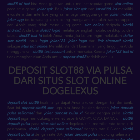
slot88 id test
bisa Anda gunakan untuk melihat seputar game
slot online
pada situs game
joker apk
. Baik
joker slot apk
dan
joker888 ios
memiliki
ekosistem dan interface yang sama bagi pengguna game
joker mobile
.
joker app
ios terkadang lebih sering mengalami masalah karena support
dari Apple yang tidak mendukung game
slot online
daripada
slot88
android
. Anda bisa
slot88 login
melalui perangkat mobile, desktop pc dan
tablet.
slot88 test id
boleh Anda minta jika belum ingin melakukan
daftar
slot slot88
untuk
login joker123
.
joker login
dari
link alternatif slot88
sebagai
situs slot online
. Memiliki standart keamanan yang tinggi jika Anda
menggunakan
slot88 test account
untuk mencoba. Karena
joker123 test id
tidak mengharuskan Anda untuk
deposit slot88
terlebih dahulu.
DEPOSIT SLOT88 VIA PULSA
DARI SITUS SLOT ONLINE
DOGELEXUS
deposit slot slot88
tidak hanya dapat Anda lakukan dengan transfer bank.
Saat ini
deposit slot88 slot
juga bisa Anda lakukan dengan
joker deposit
pulsa telkomsel
dan
joker deposit pulsa xl
. Selain dengan pulsa
slot88
deposit
juga mendukung e-wallet seperti GOPAY, OVO, DANA dll.
slot88
deposit pulsa
pada
situs slot online
dogelexus ini memiliki rate terbaik di
pasarannya.
slot88 deposit pulsa telkomsel
dengan rate 0.8 dan
slot88
deposit pulsa xl
dengan rate 0.9.
joker deposit pulsa
didukung selama 24