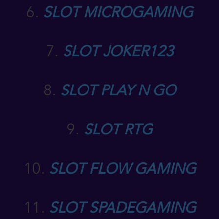
6.
SLOT MICROGAMING
7.
SLOT JOKER123
8.
SLOT PLAY N GO
9.
SLOT RTG
10.
SLOT FLOW GAMING
11.
SLOT SPADEGAMING