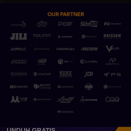
OUR PARTNER
UNDUH GRATIS