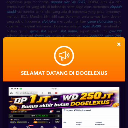
dogelexus juga menerima
deposit slot via OVO
, GOPAY, Link Aja dan
semua e-wallet yang ada di Indonesia serta dogelexus menerima
deposit
slot88
via transfer bank lokal yang ada di Indonesia yang pada umumnya
meliputi BCA, Mandiri, BNI, BRI dan Danamon serta semua bank daerah
yang ada di Indonesia.
slot joker
merupakan pilihan
game slot online
yang
digemari masyarat Indonesia. dogelexus sebagai
agen slot88
memberikan
pilihan game
game slot
seperti
slot slot88
, seperti pada link
gwc388
sebagai alternatif
slot88 slot
, selain itu terdapat juga
joker777
,
joker1788
,
joker8868
,
joker888
,
joker688
,
joker slot
sebagai link alternatif
joker
×
gaming
slot.
slot88 game
sebagai
agen slot88 terpercaya
menyediakan
slot
game joker
.
slot88 online
berjalan selama 24 jam setiap harinya, sehingga
dogelexus slot online
sebagai
agen slot slot88
juga online 24 jam pada
game
slot88 casino
.
DAFTAR SLOT88
⋆
AKUN
SELAMAT DATANG DI DOGELEXUS
SLOT ONLINE JOKER123
SLOT
daftar slot88
di dogelexus
situs online slot
untuk akun
slot88
bisa Anda
lakukan pada menu
daftar slot88 slot
yang ada diatas kanan pada situs
daftar joker gaming
ini.
situs slot88
telah berkerja sama dengan
doge lexus
slot online
menyediakan
game joker
.
daftar akun joker gaming
harus Anda
lengkapi agar
situs slot88
dapat memberikan Anda
userid slot88
disaat
Anda
daftar joker123
di
www joker123
sebagai situs alternatif
login