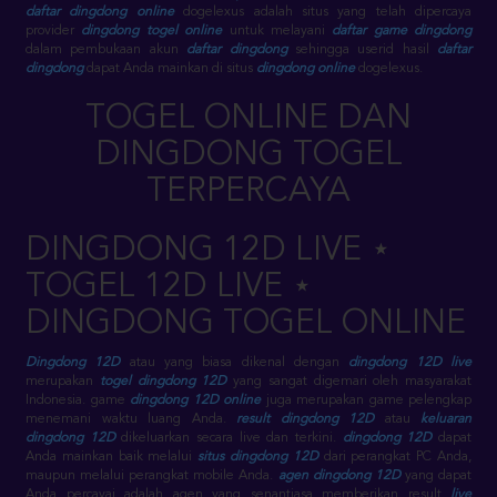
daftar dingdong online
dogelexus adalah situs yang telah dipercaya
provider
dingdong togel online
untuk melayani
daftar game dingdong
dalam pembukaan akun
daftar dingdong
sehingga userid hasil
daftar
dingdong
dapat Anda mainkan di situs
dingdong online
dogelexus.
TOGEL ONLINE DAN
DINGDONG TOGEL
TERPERCAYA
DINGDONG 12D LIVE ⋆
TOGEL 12D LIVE ⋆
DINGDONG TOGEL ONLINE
Dingdong 12D
atau yang biasa dikenal dengan
dingdong 12D live
merupakan
togel dingdong 12D
yang sangat digemari oleh masyarakat
Indonesia. game
dingdong 12D online
juga merupakan game pelengkap
menemani waktu luang Anda.
result dingdong 12D
atau
keluaran
dingdong 12D
dikeluarkan secara live dan terkini.
dingdong 12D
dapat
Anda mainkan baik melalui
situs dingdong 12D
dari perangkat PC Anda,
maupun melalui perangkat mobile Anda.
agen dingdong 12D
yang dapat
Anda percayai adalah agen yang senantiasa memberikan result
live