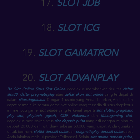
17.
SLOT JDB
18.
SLOT ICG
19.
SLOT GAMATRON
20.
SLOT ADVANPLAY
Bo Slot Online
Situs Slot Online
dogelexus memberikan fasilitas
daftar
slot88
,
daftar pragmaticplay
atau
daftar akun slot online
yang terdapat di
dalam
situs dogelexus
. Dengan 1 userid yang Anda daftarkan, Anda sudah
dapat bermain ke semua game slot online yang tersedia di situs dogelexus
ini meliputi game
slot online
yang terkenal seperti
slot slot88
,
pragmatic
play slot
,
playtech
,
pgsoft
,
CQ9
,
Habanero
dan
Microgaming slot
.
dogelexus merupakan situs
slot deposit pulsa
uang asli dengan minimum
deposit 20.000 dan withdraw sebesar 50.000 yang dapat Anda gunakan
untuk bermain.
slot88 deposit pulsa
dan
pragmaticplay deposit pulsa
dapat
Anda lakukan melalui provider Telkomsel. Selain
slot online deposit pulsa
,