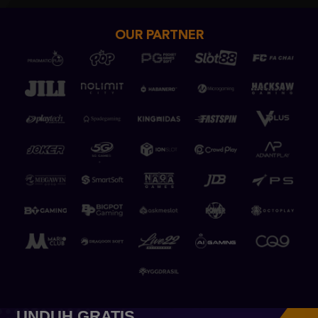
OUR PARTNER
UNDUH GRATIS