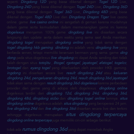
seperti
Dingdong 12D
yang biasa dikenal dengan
Togel 12D
Live,
Dingdong 24D
yang biasa dikenal dengan
Togel 24D
Live,
Dingdong 36D
yang biasa dikenal dengan
Togel 36D
Live,
Dingdong 48D
yang biasa
dikenal dengan
Togel 48D
Live dan
Dingdong Dragon Tiger
live casino
online. game
live casino online
ini sangatlah di gemari karena mudahnya
dalam game serta kemudahan dalam memenangkan game ini karena
dogelexus
menjamin 100% game
dingdong live
ini disiarkan secara
langsung dan update serta dalam waktu yang sama saat Anda mainkan.
dingdong togel
merupakan
dingdong online
yang tidak sama dengan
togel dingdong
hkb gaming
.
dindong
ini adalah versi
dingdong live
yang
berbeda server, tetapi memiliki keseruan bermain yang sama. game
ding
dong
pada situs dogelexus
live dingdong
ini dapat Anda sanding dan tidak
kalah dengan situs
totojitu
,
8togel
,
rgotogel
,
jayatogel
,
afatogel
,
togelcc
,
brotogel
dan
eyang togel
yang dikeluarkan oleh provider HKB gaming.
ingdong
ini disiarkan secara live
result dingdong 24d
atau
keluaran
dingdong 24d
,
pengeluaran dingdong 24d
,
result dingdong 36d jayatogel
tidak akan sama dengan
result dingdong 36d dogelexus
karena perbedaan
provider dari game yang di adopsi oleh dogelexus.
dingdong online
dogelexus terdiri dari
dingdong 12d
,
dingdong 24d
,
dingdong 36d
,
dingdong 48d
,
dingdong sicbo
dan
dingdong togel online
lainnya.
situs
dingdong online
dogelexus adalah
situs dingdong
yang beroperasi 24 jam.
live dingdong 24d
dan
live dingdong 36d
disiarkan secara live dan terkini
situs dingdong terpercaya
sehingga dogelexus merupakan
.
dingdong online terpercaya
juga memiliki ciri-ciri sebagai berikut :
rumus dingdong 36d
tidak ada
yang dapat menebak Angka