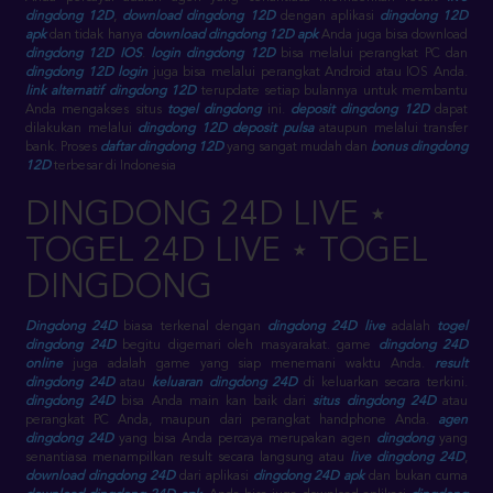
dingdong 12D
,
download dingdong 12D
dengan aplikasi
dingdong 12D
apk
dan tidak hanya
download dingdong 12D apk
Anda juga bisa download
dingdong 12D IOS
.
login dingdong 12D
bisa melalui perangkat PC dan
dingdong 12D login
juga bisa melalui perangkat Android atau IOS Anda.
link alternatif dingdong 12D
terupdate setiap bulannya untuk membantu
Anda mengakses situs
togel dingdong
ini.
deposit dingdong 12D
dapat
dilakukan melalui
dingdong 12D deposit pulsa
ataupun melalui transfer
bank. Proses
daftar dingdong 12D
yang sangat mudah dan
bonus dingdong
12D
terbesar di Indonesia
DINGDONG 24D LIVE ⋆
TOGEL 24D LIVE ⋆ TOGEL
DINGDONG
Dingdong 24D
biasa terkenal dengan
dingdong 24D live
adalah
togel
dingdong 24D
begitu digemari oleh masyarakat. game
dingdong 24D
online
juga adalah game yang siap menemani waktu Anda.
result
dingdong 24D
atau
keluaran dingdong 24D
di keluarkan secara terkini.
dingdong 24D
bisa Anda main kan baik dari
situs dingdong 24D
atau
perangkat PC Anda, maupun dari perangkat handphone Anda.
agen
dingdong 24D
yang bisa Anda percaya merupakan agen
dingdong
yang
senantiasa menampilkan result secara langsung atau
live dingdong 24D
,
download dingdong 24D
dari aplikasi
dingdong 24D apk
dan bukan cuma