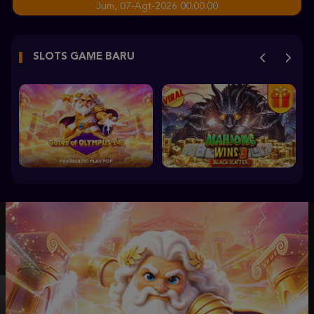
Starlight Princess™ 1000
Jum, 07-Agt-2026 00.00.00
ag****8
IDR
9,791,000.00
SLOTS GAME BARU
Gates of Olympus Super Scatter
h****4
IDR
9,329,000.00
Starlight Princess™ 1000
ag****8
IDR
8,296,800.00
Mahjong Wins 3 – Black Scatter
co****6
IDR
7,786,400.00
Gates of Olympus Super Scatter
h****4
IDR
7,202,000.00