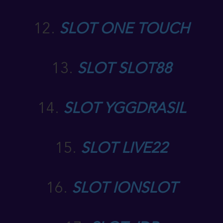
12.
SLOT ONE TOUCH
13.
SLOT SLOT88
14.
SLOT YGGDRASIL
15.
SLOT LIVE22
16.
SLOT IONSLOT