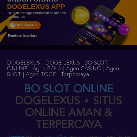
DOGELEXUS APP
Nikmati berbagai permainan dalam satu
genggaman
Android APK
Panduan instalasi
DOGELEXUS - DOGE LEXUS | BO SLOT
ONLINE | Agen BOLA | Agen CASINO | Agen
SLOT | Agen TOGEL Terpercaya
BO SLOT ONLINE
DOGELEXUS
⋆
SITUS
ONLINE AMAN &
TERPERCAYA