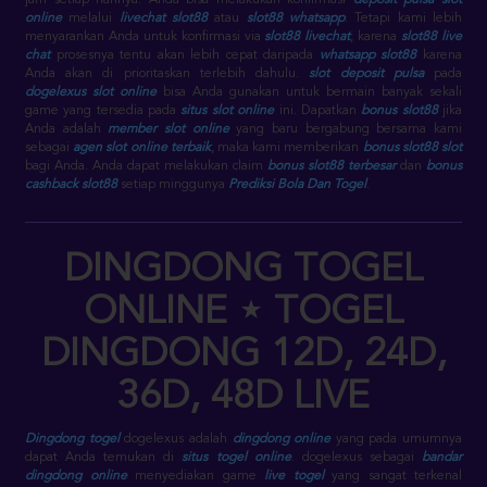
jam setiap harinya. Anda bisa melakukan konfirmasi
deposit pulsa slot
online
melalui
livechat slot88
atau
slot88 whatsapp
. Tetapi kami lebih
menyarankan Anda untuk konfirmasi via
slot88 livechat
, karena
slot88 live
chat
prosesnya tentu akan lebih cepat daripada
whatsapp slot88
karena
Anda akan di prioritaskan terlebih dahulu.
slot deposit pulsa
pada
dogelexus slot online
bisa Anda gunakan untuk bermain banyak sekali
game yang tersedia pada
situs slot online
ini. Dapatkan
bonus slot88
jika
Anda adalah
member slot online
yang baru bergabung bersama kami
sebagai
agen slot online terbaik
, maka kami memberikan
bonus slot88 slot
bagi Anda. Anda dapat melakukan claim
bonus slot88 terbesar
dan
bonus
cashback slot88
setiap minggunya
Prediksi Bola Dan Togel
.
DINGDONG TOGEL
ONLINE ⋆ TOGEL
DINGDONG 12D, 24D,
36D, 48D LIVE
Dingdong togel
dogelexus adalah
dingdong online
yang pada umumnya
dapat Anda temukan di
situs togel online
. dogelexus sebagai
bandar
dingdong online
menyediakan game
live togel
yang sangat terkenal