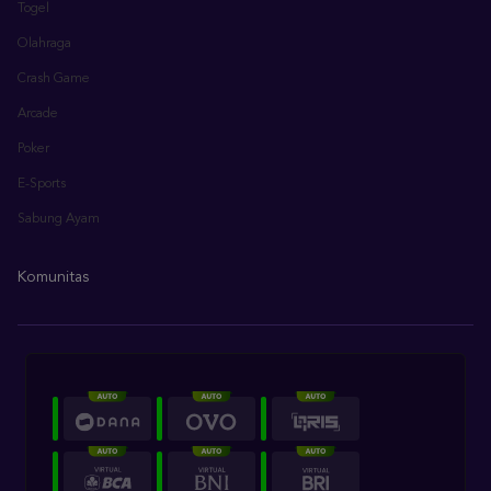
Togel
Olahraga
Crash Game
Arcade
Poker
E-Sports
Sabung Ayam
Komunitas