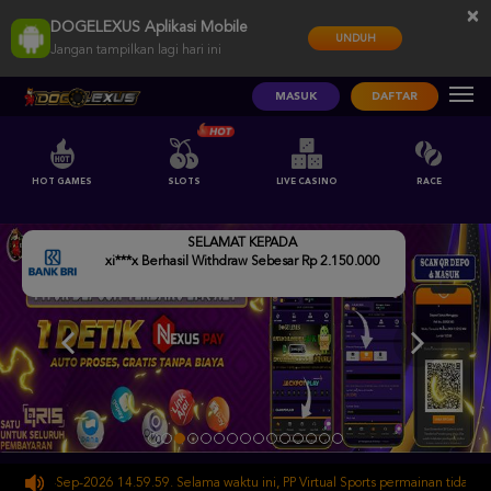
×
DOGELEXUS Aplikasi Mobile
UNDUH
Jangan tampilkan lagi hari ini
MASUK
DAFTAR
HOT GAMES
SLOTS
LIVE CASINO
RACE
SELAMAT KEPADA
xi***x Berhasil Withdraw Sebesar Rp 2.150.000
30-Sep-2026 14.59.59. Selama waktu ini, PP Virtual Sports permainan tidak akan t