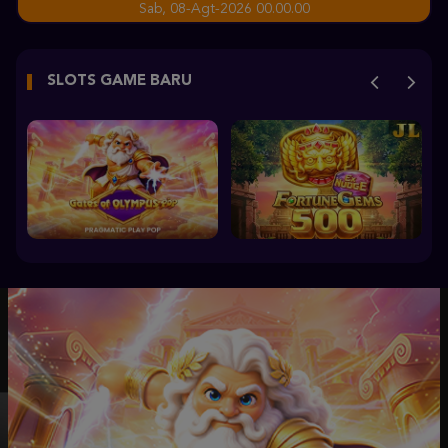
Starlight Princess Super Scatter
Sab, 08-Agt-2026 00.00.00
m***o
IDR
1,745,080.00
SLOTS GAME BARU
Gates of Olympus Super Scatter
sol****5
IDR
1,736,560.00
Gates of Olympus™
lucky****8
IDR
1,560,900.00
Mahjong Wins Triple Pot
jah****4
IDR
1,501,200.00
Gates of Olympus 1000
zima****2
IDR
1,464,740.00