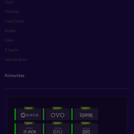
Togel
Olahraga
Crash Game
Arcade
Poker
E-Sports
Sabung Ayam
Komunitas