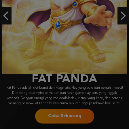
Mahjong Wins Triple Pot
jah****4
IDR
1,280,300.00
Previous
Ne
Gates of Olympus 1000
ged****0
IDR
1,275,200.00
FAT PANDA
Fat Panda adalah slot brand dari Pragmatic Play yang bold dan penuh impact!
Dirancang buat nyita perhatian dan kasih gameplay seru yang nggak
ketebak. Dengan energi yang meledak-ledak, visual yang kece, dan potensi
menang besar—Fat Panda bukan cuma hiburan, tapi pembawa hoki sejati!
Coba Sekarang