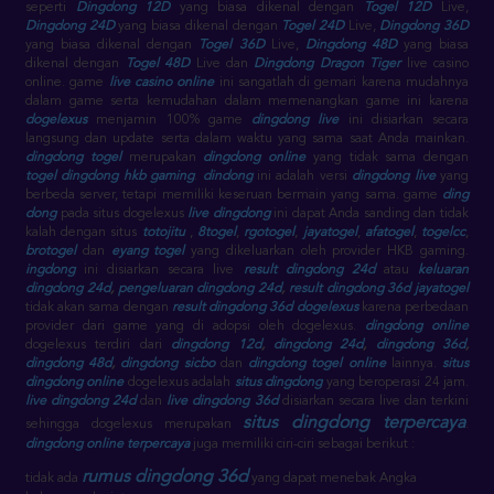
seperti
Dingdong 12D
yang biasa dikenal dengan
Togel 12D
Live,
Dingdong 24D
yang biasa dikenal dengan
Togel 24D
Live,
Dingdong 36D
yang biasa dikenal dengan
Togel 36D
Live,
Dingdong 48D
yang biasa
dikenal dengan
Togel 48D
Live dan
Dingdong Dragon Tiger
live casino
online. game
live casino online
ini sangatlah di gemari karena mudahnya
dalam game serta kemudahan dalam memenangkan game ini karena
dogelexus
menjamin 100% game
dingdong live
ini disiarkan secara
langsung dan update serta dalam waktu yang sama saat Anda mainkan.
dingdong togel
merupakan
dingdong online
yang tidak sama dengan
togel dingdong
hkb gaming
.
dindong
ini adalah versi
dingdong live
yang
berbeda server, tetapi memiliki keseruan bermain yang sama. game
ding
dong
pada situs dogelexus
live dingdong
ini dapat Anda sanding dan tidak
kalah dengan situs
totojitu
,
8togel
,
rgotogel
,
jayatogel
,
afatogel
,
togelcc
,
brotogel
dan
eyang togel
yang dikeluarkan oleh provider HKB gaming.
ingdong
ini disiarkan secara live
result dingdong 24d
atau
keluaran
dingdong 24d
,
pengeluaran dingdong 24d
,
result dingdong 36d jayatogel
tidak akan sama dengan
result dingdong 36d dogelexus
karena perbedaan
provider dari game yang di adopsi oleh dogelexus.
dingdong online
dogelexus terdiri dari
dingdong 12d
,
dingdong 24d
,
dingdong 36d
,
dingdong 48d
,
dingdong sicbo
dan
dingdong togel online
lainnya.
situs
dingdong online
dogelexus adalah
situs dingdong
yang beroperasi 24 jam.
live dingdong 24d
dan
live dingdong 36d
disiarkan secara live dan terkini
situs dingdong terpercaya
sehingga dogelexus merupakan
.
dingdong online terpercaya
juga memiliki ciri-ciri sebagai berikut :
rumus dingdong 36d
tidak ada
yang dapat menebak Angka