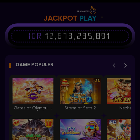
JACKPOT
PLAY
IDR
12,673,235,891
GAME POPULER
Gates of Olympus POP
Storm of Seth 2
Nezha 2