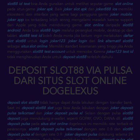
slot88 id test
bisa Anda gunakan untuk melihat seputar game
slot online
pada situs game
joker apk
. Baik
joker slot apk
dan
joker888 ios
memiliki
ekosistem dan interface yang sama bagi pengguna game
joker mobile
.
joker app
ios terkadang lebih sering mengalami masalah karena support
dari Apple yang tidak mendukung game
slot online
daripada
slot88
android
. Anda bisa
slot88 login
melalui perangkat mobile, desktop pc dan
tablet.
slot88 test id
boleh Anda minta jika belum ingin melakukan
daftar
slot slot88
untuk
login joker123
.
joker login
dari
link alternatif slot88
sebagai
situs slot online
. Memiliki standart keamanan yang tinggi jika Anda
menggunakan
slot88 test account
untuk mencoba. Karena
joker123 test id
tidak mengharuskan Anda untuk
deposit slot88
terlebih dahulu.
DEPOSIT SLOT88 VIA PULSA
DARI SITUS SLOT ONLINE
DOGELEXUS
deposit slot slot88
tidak hanya dapat Anda lakukan dengan transfer bank.
Saat ini
deposit slot88 slot
juga bisa Anda lakukan dengan
joker deposit
pulsa telkomsel
dan
joker deposit pulsa xl
. Selain dengan pulsa
slot88
deposit
juga mendukung e-wallet seperti GOPAY, OVO, DANA dll.
slot88
deposit pulsa
pada
situs slot online
dogelexus ini memiliki rate terbaik di
pasarannya.
slot88 deposit pulsa telkomsel
dengan rate 0.8 dan
slot88
deposit pulsa xl
dengan rate 0.9.
joker deposit pulsa
didukung selama 24