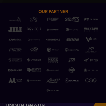
OUR PARTNER
UNDUH GRATIS