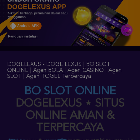
DOGELEXUS APP
Nikmati berbagai permainan dalam satu
genggaman
Android APK
Panduan instalasi
DOGELEXUS - DOGE LEXUS | BO SLOT
ONLINE | Agen BOLA | Agen CASINO | Agen
SLOT | Agen TOGEL Terpercaya
BO SLOT ONLINE
DOGELEXUS
⋆
SITUS
ONLINE AMAN &
TERPERCAYA