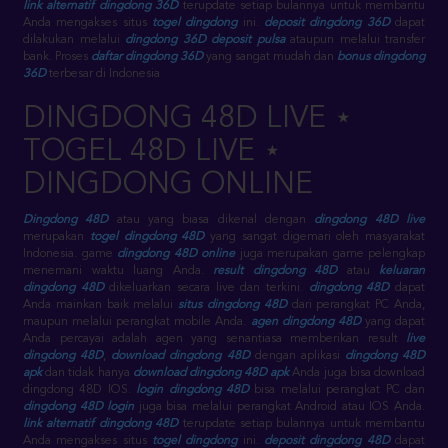
link alternatif dingdong 36D
terupdate setiap bulannya untuk membantu
Anda mengakses situs
togel dingdong
ini.
deposit dingdong 36D
dapat
dilakukan melalui
dingdong 36D deposit pulsa
ataupun melalui transfer
bank. Proses
daftar dingdong 36D
yang sangat mudah dan
bonus dingdong
36D
terbesar di Indonesia
DINGDONG 48D LIVE ⋆
TOGEL 48D LIVE ⋆
DINGDONG ONLINE
Dingdong 48D
atau yang biasa dikenal dengan
dingdong 48D live
merupakan
togel dingdong 48D
yang sangat digemari oleh masyarakat
Indonesia. game
dingdong 48D online
juga merupakan game pelengkap
menemani waktu luang Anda.
result dingdong 48D
atau
keluaran
dingdong 48D
dikeluarkan secara live dan terkini.
dingdong 48D
dapat
Anda mainkan baik melalui
situs dingdong 48D
dari perangkat PC Anda,
maupun melalui perangkat mobile Anda.
agen dingdong 48D
yang dapat
Anda percayai adalah agen yang senantiasa memberikan result
live
dingdong 48D
,
download dingdong 48D
dengan aplikasi
dingdong 48D
apk
dan tidak hanya
download dingdong 48D apk
Anda juga bisa download
dingdong 48D IOS.
login dingdong 48D
bisa melalui perangkat PC dan
dingdong 48D login
juga bisa melalui perangkat Android atau IOS Anda.
link alternatif dingdong 48D
terupdate setiap bulannya untuk membantu
Anda mengakses situs
togel dingdong
ini.
deposit dingdong 48D
dapat