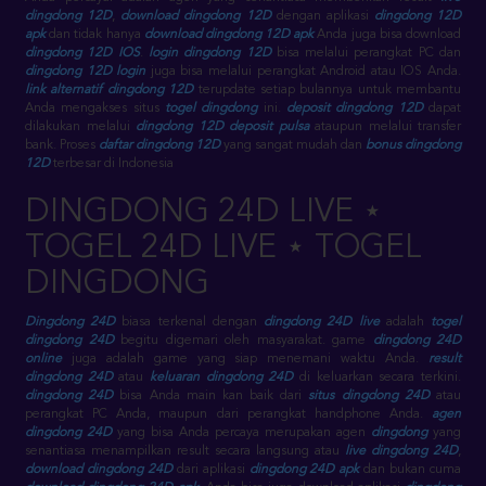
dingdong 12D
,
download dingdong 12D
dengan aplikasi
dingdong 12D
apk
dan tidak hanya
download dingdong 12D apk
Anda juga bisa download
dingdong 12D IOS
.
login dingdong 12D
bisa melalui perangkat PC dan
dingdong 12D login
juga bisa melalui perangkat Android atau IOS Anda.
link alternatif dingdong 12D
terupdate setiap bulannya untuk membantu
Anda mengakses situs
togel dingdong
ini.
deposit dingdong 12D
dapat
dilakukan melalui
dingdong 12D deposit pulsa
ataupun melalui transfer
bank. Proses
daftar dingdong 12D
yang sangat mudah dan
bonus dingdong
12D
terbesar di Indonesia
DINGDONG 24D LIVE ⋆
TOGEL 24D LIVE ⋆ TOGEL
DINGDONG
Dingdong 24D
biasa terkenal dengan
dingdong 24D live
adalah
togel
dingdong 24D
begitu digemari oleh masyarakat. game
dingdong 24D
online
juga adalah game yang siap menemani waktu Anda.
result
dingdong 24D
atau
keluaran dingdong 24D
di keluarkan secara terkini.
dingdong 24D
bisa Anda main kan baik dari
situs dingdong 24D
atau
perangkat PC Anda, maupun dari perangkat handphone Anda.
agen
dingdong 24D
yang bisa Anda percaya merupakan agen
dingdong
yang
senantiasa menampilkan result secara langsung atau
live dingdong 24D
,
download dingdong 24D
dari aplikasi
dingdong 24D apk
dan bukan cuma