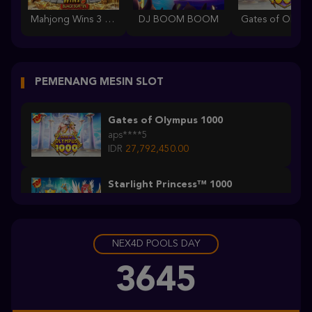
Mahjong Wins 3 – Black Scatter
DJ BOOM BOOM
PEMENANG MESIN SLOT
Gates of Olympus 1000
aps****5
IDR
27,792,450.00
Starlight Princess™ 1000
co****6
IDR
9,102,000.00
NEX4D POOLS DAY
Gates of Olympus 1000
r****9
3645
IDR
7,025,500.00