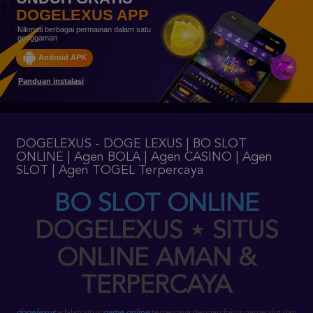
DOGELEXUS APP
Nikmati berbagai permainan dalam satu
genggaman
Android APK
Panduan instalasi
DOGELEXUS - DOGE LEXUS | BO SLOT
ONLINE | Agen BOLA | Agen CASINO | Agen
SLOT | Agen TOGEL Terpercaya
BO SLOT ONLINE
DOGELEXUS
⋆
SITUS
ONLINE AMAN &
TERPERCAYA