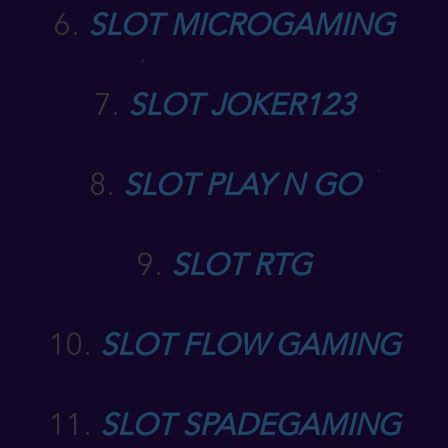
6.
SLOT MICROGAMING
7.
SLOT JOKER123
8.
SLOT PLAY N GO
9.
SLOT RTG
10.
SLOT FLOW GAMING
11.
SLOT SPADEGAMING