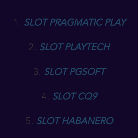
1.
SLOT PRAGMATIC PLAY
2.
SLOT PLAYTECH
3.
SLOT PGSOFT
4.
SLOT CQ9
5.
SLOT HABANERO