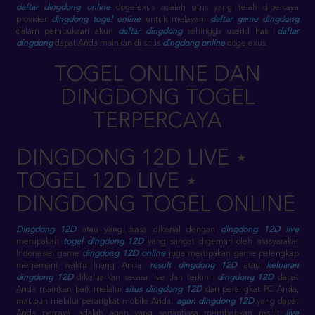
daftar dingdong online
dogelexus adalah situs yang telah dipercaya
provider
dingdong togel online
untuk melayani
daftar game dingdong
dalam pembukaan akun
daftar dingdong
sehingga userid hasil
daftar
dingdong
dapat Anda mainkan di situs
dingdong online
dogelexus.
TOGEL ONLINE DAN
DINGDONG TOGEL
TERPERCAYA
DINGDONG 12D LIVE ⋆
TOGEL 12D LIVE ⋆
DINGDONG TOGEL ONLINE
Dingdong 12D
atau yang biasa dikenal dengan
dingdong 12D live
merupakan
togel dingdong 12D
yang sangat digemari oleh masyarakat
Indonesia. game
dingdong 12D online
juga merupakan game pelengkap
menemani waktu luang Anda.
result dingdong 12D
atau
keluaran
dingdong 12D
dikeluarkan secara live dan terkini.
dingdong 12D
dapat
Anda mainkan baik melalui
situs dingdong 12D
dari perangkat PC Anda,
maupun melalui perangkat mobile Anda.
agen dingdong 12D
yang dapat
Anda percayai adalah agen yang senantiasa memberikan result
live