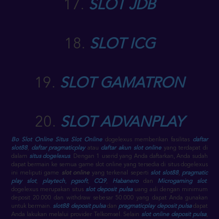
17.
SLOT JDB
18.
SLOT ICG
19.
SLOT GAMATRON
20.
SLOT ADVANPLAY
Bo Slot Online
Situs Slot Online
dogelexus memberikan fasilitas
daftar
slot88
,
daftar pragmaticplay
atau
daftar akun slot online
yang terdapat di
dalam
situs dogelexus
. Dengan 1 userid yang Anda daftarkan, Anda sudah
dapat bermain ke semua game slot online yang tersedia di situs dogelexus
ini meliputi game
slot online
yang terkenal seperti
slot slot88
,
pragmatic
play slot
,
playtech
,
pgsoft
,
CQ9
,
Habanero
dan
Microgaming slot
.
dogelexus merupakan situs
slot deposit pulsa
uang asli dengan minimum
deposit 20.000 dan withdraw sebesar 50.000 yang dapat Anda gunakan
untuk bermain.
slot88 deposit pulsa
dan
pragmaticplay deposit pulsa
dapat
Anda lakukan melalui provider Telkomsel. Selain
slot online deposit pulsa
,