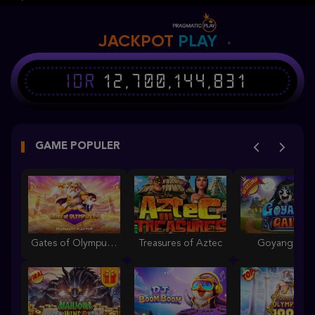
JACKPOT
PLAY
IDR
12,700,144,831
GAME POPULER
Gates of Olympus POP
Treasures of Aztec
Goyang Gai