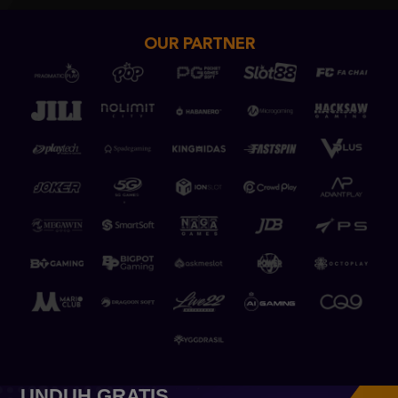
OUR PARTNER
UNDUH GRATIS