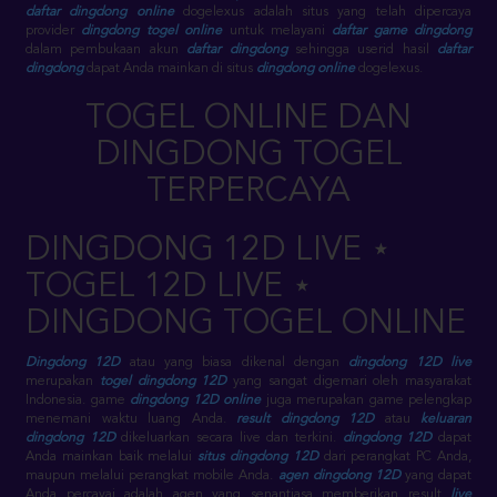
daftar dingdong online
dogelexus adalah situs yang telah dipercaya
provider
dingdong togel online
untuk melayani
daftar game dingdong
dalam pembukaan akun
daftar dingdong
sehingga userid hasil
daftar
dingdong
dapat Anda mainkan di situs
dingdong online
dogelexus.
TOGEL ONLINE DAN
DINGDONG TOGEL
TERPERCAYA
DINGDONG 12D LIVE ⋆
TOGEL 12D LIVE ⋆
DINGDONG TOGEL ONLINE
Dingdong 12D
atau yang biasa dikenal dengan
dingdong 12D live
merupakan
togel dingdong 12D
yang sangat digemari oleh masyarakat
Indonesia. game
dingdong 12D online
juga merupakan game pelengkap
menemani waktu luang Anda.
result dingdong 12D
atau
keluaran
dingdong 12D
dikeluarkan secara live dan terkini.
dingdong 12D
dapat
Anda mainkan baik melalui
situs dingdong 12D
dari perangkat PC Anda,
maupun melalui perangkat mobile Anda.
agen dingdong 12D
yang dapat
Anda percayai adalah agen yang senantiasa memberikan result
live