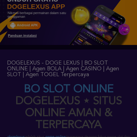
DOGELEXUS APP
Nikmati berbagai permainan dalam satu
genggaman
Android APK
Panduan instalasi
DOGELEXUS - DOGE LEXUS | BO SLOT
ONLINE | Agen BOLA | Agen CASINO | Agen
SLOT | Agen TOGEL Terpercaya
BO SLOT ONLINE
DOGELEXUS
⋆
SITUS
ONLINE AMAN &
TERPERCAYA