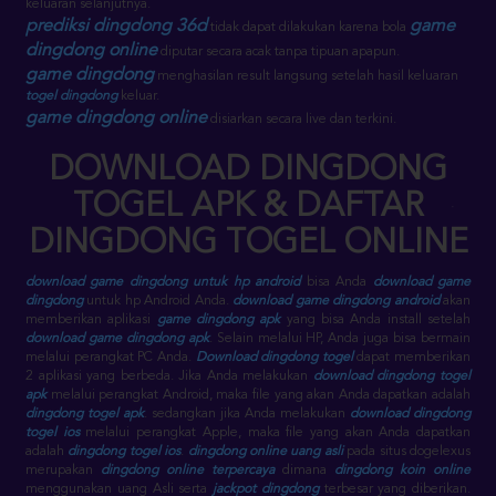
keluaran selanjutnya.
prediksi dingdong 36d
game
tidak dapat dilakukan karena bola
dingdong online
diputar secara acak tanpa tipuan apapun.
game dingdong
menghasilan result langsung setelah hasil keluaran
togel dingdong
keluar.
game dingdong online
disiarkan secara live dan terkini.
DOWNLOAD DINGDONG
TOGEL APK & DAFTAR
DINGDONG TOGEL ONLINE
download game dingdong untuk hp android
bisa Anda
download game
dingdong
untuk hp Android Anda.
download game dingdong android
akan
memberikan aplikasi
game dingdong apk
yang bisa Anda install setelah
download game dingdong apk
. Selain melalui HP, Anda juga bisa bermain
melalui perangkat PC Anda.
Download dingdong togel
dapat memberikan
2 aplikasi yang berbeda. Jika Anda melakukan
download dingdong togel
apk
melalui perangkat Android, maka file yang akan Anda dapatkan adalah
dingdong togel apk
. sedangkan jika Anda melakukan
download dingdong
togel ios
melalui perangkat Apple, maka file yang akan Anda dapatkan
adalah
dingdong togel ios
.
dingdong online uang asli
pada situs dogelexus
merupakan
dingdong online terpercaya
dimana
dingdong koin online
menggunakan uang Asli serta
jackpot dingdong
terbesar yang diberikan.