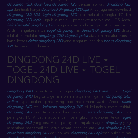
dingdong 12D
,
download dingdong 12D
dengan aplikasi
dingdong 12D
apk
dan tidak hanya
download dingdong 12D apk
Anda juga bisa download
dingdong 12D IOS
.
login dingdong 12D
bisa melalui perangkat PC dan
dingdong 12D login
juga bisa melalui perangkat Android atau IOS Anda.
link alternatif dingdong 12D
terupdate setiap bulannya untuk membantu
Anda mengakses situs
togel dingdong
ini.
deposit dingdong 12D
dapat
dilakukan melalui
dingdong 12D deposit pulsa
ataupun melalui transfer
bank. Proses
daftar dingdong 12D
yang sangat mudah dan
bonus dingdong
12D
terbesar di Indonesia
DINGDONG 24D LIVE ⋆
TOGEL 24D LIVE ⋆ TOGEL
DINGDONG
Dingdong 24D
biasa terkenal dengan
dingdong 24D live
adalah
togel
dingdong 24D
begitu digemari oleh masyarakat. game
dingdong 24D
online
juga adalah game yang siap menemani waktu Anda.
result
dingdong 24D
atau
keluaran dingdong 24D
di keluarkan secara terkini.
dingdong 24D
bisa Anda main kan baik dari
situs dingdong 24D
atau
perangkat PC Anda, maupun dari perangkat handphone Anda.
agen
dingdong 24D
yang bisa Anda percaya merupakan agen
dingdong
yang
senantiasa menampilkan result secara langsung atau
live dingdong 24D
,
download dingdong 24D
dari aplikasi
dingdong 24D apk
dan bukan cuma