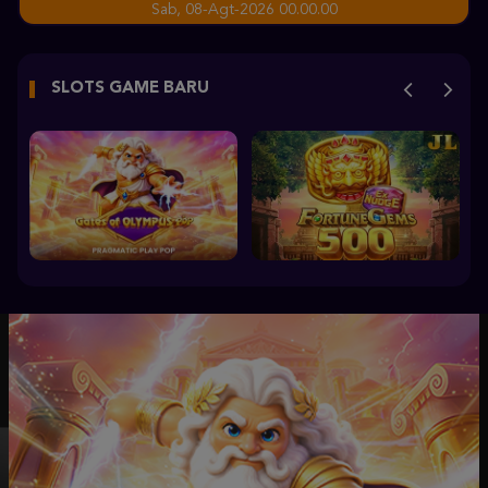
Sugar Rush 1000
Sab, 08-Agt-2026 00.00.00
ag****8
IDR
12,998,000.00
SLOTS GAME BARU
Gates of Olympus Super Scatter
h****4
IDR
11,362,800.00
Sugar Rush 1000
ag****8
IDR
10,299,200.00
Sugar Rush 1000
ag****8
IDR
6,882,000.00
Sugar Rush 1000
ag****8
IDR
4,886,400.00