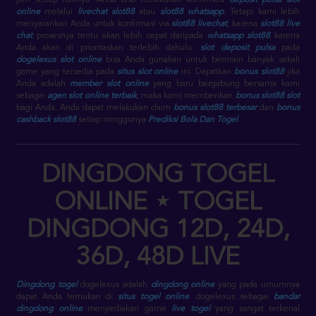
jam setiap harinya. Anda bisa melakukan konfirmasi
deposit pulsa slot
online
melalui
livechat slot88
atau
slot88 whatsapp
. Tetapi kami lebih
menyarankan Anda untuk konfirmasi via
slot88 livechat
, karena
slot88 live
chat
prosesnya tentu akan lebih cepat daripada
whatsapp slot88
karena
Anda akan di prioritaskan terlebih dahulu.
slot deposit pulsa
pada
dogelexus slot online
bisa Anda gunakan untuk bermain banyak sekali
game yang tersedia pada
situs slot online
ini. Dapatkan
bonus slot88
jika
Anda adalah
member slot online
yang baru bergabung bersama kami
sebagai
agen slot online terbaik
, maka kami memberikan
bonus slot88 slot
bagi Anda. Anda dapat melakukan claim
bonus slot88 terbesar
dan
bonus
cashback slot88
setiap minggunya
Prediksi Bola Dan Togel
.
DINGDONG TOGEL
ONLINE ⋆ TOGEL
DINGDONG 12D, 24D,
36D, 48D LIVE
Dingdong togel
dogelexus adalah
dingdong online
yang pada umumnya
dapat Anda temukan di
situs togel online
. dogelexus sebagai
bandar
dingdong online
menyediakan game
live togel
yang sangat terkenal