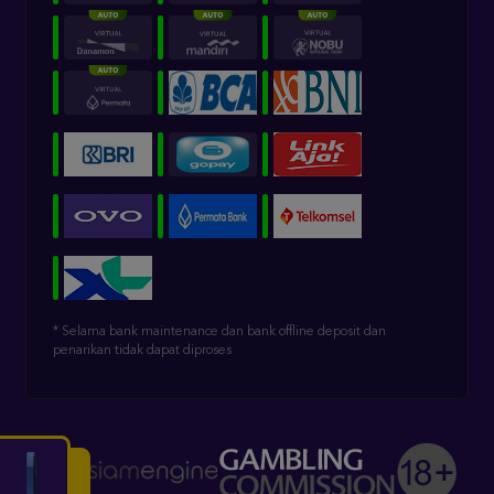
* Selama bank maintenance dan bank offline deposit dan
penarikan tidak dapat diproses