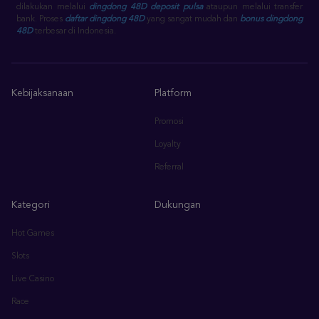
dilakukan melalui
dingdong 48D deposit pulsa
ataupun melalui transfer
bank. Proses
daftar dingdong 48D
yang sangat mudah dan
bonus dingdong
48D
terbesar di Indonesia.
Kebijaksanaan
Platform
Promosi
Loyalty
Referral
Kategori
Dukungan
Hot Games
Slots
Live Casino
Race