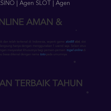
SINO | Agen SLOT | Agen
ONLINE AMAN &
 dan telah terkenal di Indonesia, seperti game
slot88
slot
, slot
 langsung hanya dengan menggunakan 1 userid saja.
Selain situs
alangan masyarakat khususnya bagi pemain-pemain
togel online
di
au biasa dikenal dengan nama
toto
pada umumnya.
AN TERBAIK TAHUN