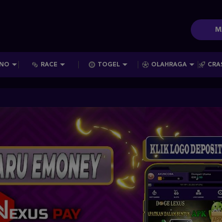
M
INO
RACE
TOGEL
OLAHRAGA
CRA