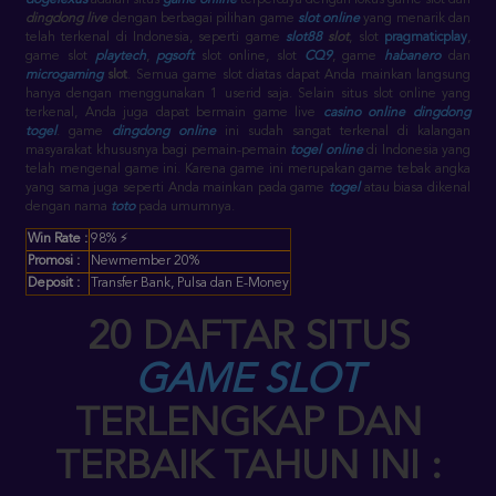
dogelexus
adalah situs
game online
terpercaya dengan fokus game slot dan
dingdong live
dengan berbagai pilihan game
slot online
yang menarik dan
telah terkenal di Indonesia, seperti game
slot88
slot
, slot
pragmaticplay
,
game slot
playtech
,
pgsoft
slot online
, slot
CQ9
, game
habanero
dan
microgaming
slot
. Semua game slot diatas dapat Anda mainkan langsung
hanya dengan menggunakan 1 userid saja.
Selain situs slot online yang
terkenal, Anda juga dapat bermain game live
casino online
dingdong
togel
. game
dingdong online
ini sudah sangat terkenal di kalangan
masyarakat khususnya bagi pemain-pemain
togel online
di Indonesia yang
telah mengenal game ini. Karena game ini merupakan game tebak angka
yang sama juga seperti Anda mainkan pada game
togel
atau biasa dikenal
dengan nama
toto
pada umumnya.
Win Rate :
98% ⚡
Promosi :
Newmember 20%
Deposit :
Transfer Bank, Pulsa dan E-Money
20 DAFTAR SITUS
GAME SLOT
TERLENGKAP DAN
TERBAIK TAHUN INI :