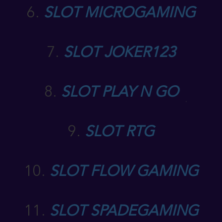
6.
SLOT MICROGAMING
7.
SLOT JOKER123
8.
SLOT PLAY N GO
9.
SLOT RTG
10.
SLOT FLOW GAMING
11.
SLOT SPADEGAMING