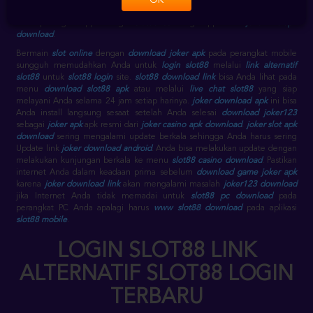
OK
Android dengan
slot88 apk
sebagai aplikasinya atau
joker download ios
untuk perangkat Apple dengan
slot88 ios
sebagai apps resmi
joker 123 apk
download
.
Bermain
slot online
dengan
download joker apk
pada perangkat mobile
sungguh memudahkan Anda untuk
login slot88
melalui
link alternatif
slot88
untuk
slot88 login
site.
slot88 download link
bisa Anda lihat pada
menu
download slot88 apk
atau melalui
live chat slot88
yang siap
melayani Anda selama 24 jam setiap harinya.
joker download apk
ini bisa
Anda install langsung sesaat setelah Anda selesai
download joker123
sebagai
joker apk
apk resmi dari
joker casino apk download
.
joker slot apk
download
sering mengalami update berkala sehingga Anda harus sering
Update link
joker download android
. Anda bisa melakukan update dengan
melakukan kunjungan berkala ke menu
slot88 casino download
. Pastikan
internet Anda dalam keadaan prima sebelum
download game joker apk
karena
joker download link
akan mengalami masalah
joker123 download
jika Internet Anda tidak memadai untuk
slot88 pc download
pada
perangkat PC Anda apalagi harus
www slot88 download
pada aplikasi
slot88 mobile
.
LOGIN SLOT88 LINK
ALTERNATIF SLOT88 LOGIN
TERBARU