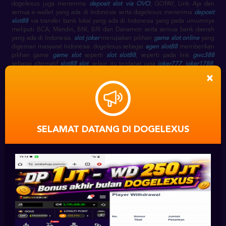
dogelexus juga menerima
deposit slot via OVO
, GOPAY, Link Aja dan
semua e-wallet yang ada di Indonesia serta dogelexus menerima
deposit
slot88
via transfer bank lokal yang ada di Indonesia yang pada umumnya
meliputi BCA, Mandiri, BNI, BRI dan Danamon serta semua bank daerah
yang ada di Indonesia.
slot joker
merupakan pilihan
game slot online
yang
digemari masyarat Indonesia. dogelexus sebagai
agen slot88
memberikan
pilihan game
game slot
seperti
slot slot88
, seperti pada link
gwc388
sebagai alternatif
slot88 slot
, selain itu terdapat juga
joker777
,
joker1788
,
joker8868
,
joker888
,
joker688
,
joker slot
sebagai link alternatif
joker
×
gaming
slot.
slot88 game
sebagai
agen slot88 terpercaya
menyediakan
slot
game joker
.
slot88 online
berjalan selama 24 jam setiap harinya, sehingga
dogelexus slot online
sebagai
agen slot slot88
juga online 24 jam pada
game
slot88 casino
.
DAFTAR SLOT88
⋆
AKUN
SELAMAT DATANG DI DOGELEXUS
SLOT ONLINE JOKER123
SLOT
daftar slot88
di dogelexus
situs online slot
untuk akun
slot88
bisa Anda
lakukan pada menu
daftar slot88 slot
yang ada diatas kanan pada situs
daftar joker gaming
ini.
situs slot88
telah berkerja sama dengan
doge lexus
slot online
menyediakan
game joker
.
daftar akun joker gaming
harus Anda
lengkapi agar
situs slot88
dapat memberikan Anda
userid slot88
disaat
Anda
daftar joker123
di
www joker123
sebagai situs alternatif
login