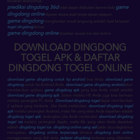
keluaran selanjutnya.
prediksi dingdong 36d
game
tidak dapat dilakukan karena bola
dingdong online
diputar secara acak tanpa tipuan apapun.
game dingdong
menghasilan result langsung setelah hasil keluaran
togel dingdong
keluar.
game dingdong online
disiarkan secara live dan terkini.
DOWNLOAD DINGDONG
TOGEL APK & DAFTAR
DINGDONG TOGEL ONLINE
download game dingdong untuk hp android
bisa Anda
download game
dingdong
untuk hp Android Anda.
download game dingdong android
akan
memberikan aplikasi
game dingdong apk
yang bisa Anda install setelah
download game dingdong apk
. Selain melalui HP, Anda juga bisa bermain
melalui perangkat PC Anda.
Download dingdong togel
dapat memberikan
2 aplikasi yang berbeda. Jika Anda melakukan
download dingdong togel
apk
melalui perangkat Android, maka file yang akan Anda dapatkan adalah
dingdong togel apk
. sedangkan jika Anda melakukan
download dingdong
togel ios
melalui perangkat Apple, maka file yang akan Anda dapatkan
adalah
dingdong togel ios
.
dingdong online uang asli
pada situs dogelexus
merupakan
dingdong online terpercaya
dimana
dingdong koin online
menggunakan uang Asli serta
jackpot dingdong
terbesar yang diberikan.