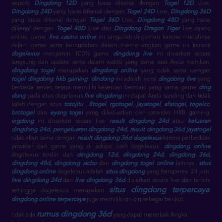
seperti
Dingdong 12D
yang biasa dikenal dengan
Togel 12D
Live,
Dingdong 24D
yang biasa dikenal dengan
Togel 24D
Live,
Dingdong 36D
yang biasa dikenal dengan
Togel 36D
Live,
Dingdong 48D
yang biasa
dikenal dengan
Togel 48D
Live dan
Dingdong Dragon Tiger
live casino
online. game
live casino online
ini sangatlah di gemari karena mudahnya
dalam game serta kemudahan dalam memenangkan game ini karena
dogelexus
menjamin 100% game
dingdong live
ini disiarkan secara
langsung dan update serta dalam waktu yang sama saat Anda mainkan.
dingdong togel
merupakan
dingdong online
yang tidak sama dengan
togel dingdong
hkb gaming
.
dindong
ini adalah versi
dingdong live
yang
berbeda server, tetapi memiliki keseruan bermain yang sama. game
ding
dong
pada situs dogelexus
live dingdong
ini dapat Anda sanding dan tidak
kalah dengan situs
totojitu
,
8togel
,
rgotogel
,
jayatogel
,
afatogel
,
togelcc
,
brotogel
dan
eyang togel
yang dikeluarkan oleh provider HKB gaming.
ingdong
ini disiarkan secara live
result dingdong 24d
atau
keluaran
dingdong 24d
,
pengeluaran dingdong 24d
,
result dingdong 36d jayatogel
tidak akan sama dengan
result dingdong 36d dogelexus
karena perbedaan
provider dari game yang di adopsi oleh dogelexus.
dingdong online
dogelexus terdiri dari
dingdong 12d
,
dingdong 24d
,
dingdong 36d
,
dingdong 48d
,
dingdong sicbo
dan
dingdong togel online
lainnya.
situs
dingdong online
dogelexus adalah
situs dingdong
yang beroperasi 24 jam.
live dingdong 24d
dan
live dingdong 36d
disiarkan secara live dan terkini
situs dingdong terpercaya
sehingga dogelexus merupakan
.
dingdong online terpercaya
juga memiliki ciri-ciri sebagai berikut :
rumus dingdong 36d
tidak ada
yang dapat menebak Angka