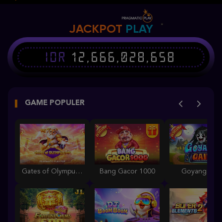
JACKPOT
PLAY
IDR
12,666,028,658
GAME POPULER
Gates of Olympus POP
Bang Gacor 1000
Goyang Gai