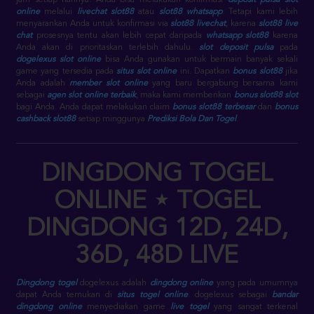
jam setiap harinya. Anda bisa melakukan konfirmasi
deposit pulsa slot
online
melalui
livechat slot88
atau
slot88 whatsapp
. Tetapi kami lebih
menyarankan Anda untuk konfirmasi via
slot88 livechat
, karena
slot88 live
chat
prosesnya tentu akan lebih cepat daripada
whatsapp slot88
karena
Anda akan di prioritaskan terlebih dahulu.
slot deposit pulsa
pada
dogelexus slot online
bisa Anda gunakan untuk bermain banyak sekali
game yang tersedia pada
situs slot online
ini. Dapatkan
bonus slot88
jika
Anda adalah
member slot online
yang baru bergabung bersama kami
sebagai
agen slot online terbaik
, maka kami memberikan
bonus slot88 slot
bagi Anda. Anda dapat melakukan claim
bonus slot88 terbesar
dan
bonus
cashback slot88
setiap minggunya
Prediksi Bola Dan Togel
.
DINGDONG TOGEL
ONLINE ⋆ TOGEL
DINGDONG 12D, 24D,
36D, 48D LIVE
Dingdong togel
dogelexus adalah
dingdong online
yang pada umumnya
dapat Anda temukan di
situs togel online
. dogelexus sebagai
bandar
dingdong online
menyediakan game
live togel
yang sangat terkenal