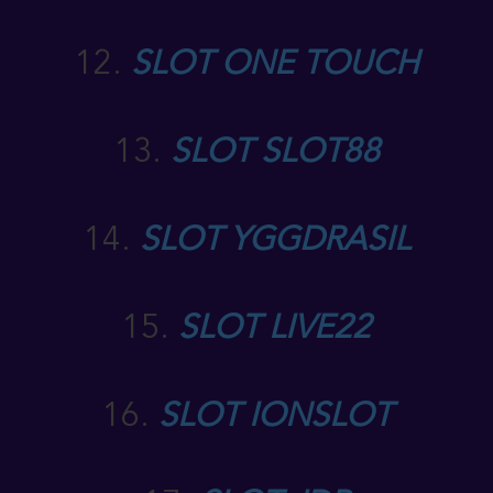
12.
SLOT ONE TOUCH
13.
SLOT SLOT88
14.
SLOT YGGDRASIL
15.
SLOT LIVE22
16.
SLOT IONSLOT