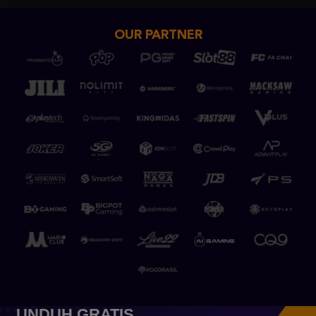
OUR PARTNER
UNDUH GRATIS