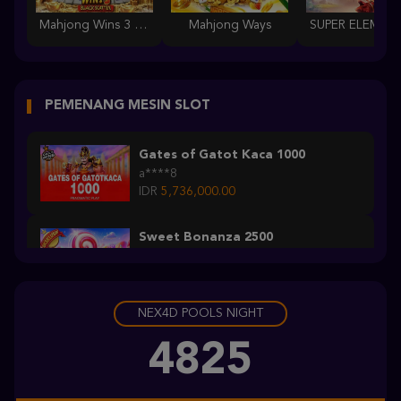
Mahjong Wins 3 – Black Scatter
Mahjong Ways
PEMENANG MESIN SLOT
Gates of Gatot Kaca 1000
a****8
IDR
5,736,000.00
Sweet Bonanza 2500
m***3
IDR
5,185,920.00
NEX4D POOLS NIGHT
Starlight Princess
p****9
4825
IDR
4,308,500.00