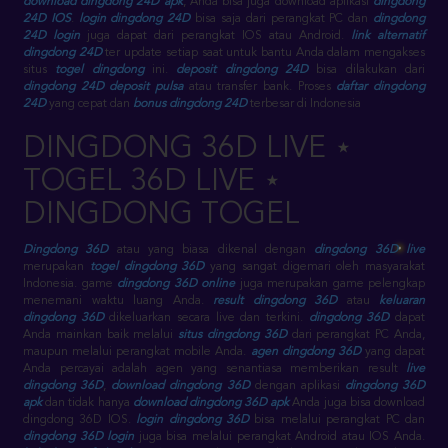
download dingdong 24D apk
, Anda bisa juga download aplikasi
dingdong
24D IOS
.
login dingdong 24D
bisa saja dari perangkat PC dan
dingdong
24D login
juga dapat dari perangkat IOS atau Android.
link alternatif
dingdong 24D
ter update setiap saat untuk bantu Anda dalam mengakses
situs
togel dingdong
ini.
deposit dingdong 24D
bisa dilakukan dari
dingdong 24D deposit pulsa
atau transfer bank. Proses
daftar dingdong
24D
yang cepat dan
bonus dingdong 24D
terbesar di Indonesia
DINGDONG 36D LIVE ⋆
TOGEL 36D LIVE ⋆
DINGDONG TOGEL
Dingdong 36D
atau yang biasa dikenal dengan
dingdong 36D live
merupakan
togel dingdong 36D
yang sangat digemari oleh masyarakat
Indonesia. game
dingdong 36D online
juga merupakan game pelengkap
menemani waktu luang Anda.
result dingdong 36D
atau
keluaran
dingdong 36D
dikeluarkan secara live dan terkini.
dingdong 36D
dapat
Anda mainkan baik melalui
situs dingdong 36D
dari perangkat PC Anda,
maupun melalui perangkat mobile Anda.
agen dingdong 36D
yang dapat
Anda percayai adalah agen yang senantiasa memberikan result
live
dingdong 36D
,
download dingdong 36D
dengan aplikasi
dingdong 36D
apk
dan tidak hanya
download dingdong 36D apk
Anda juga bisa download
dingdong 36D IOS.
login dingdong 36D
bisa melalui perangkat PC dan
dingdong 36D login
juga bisa melalui perangkat Android atau IOS Anda.