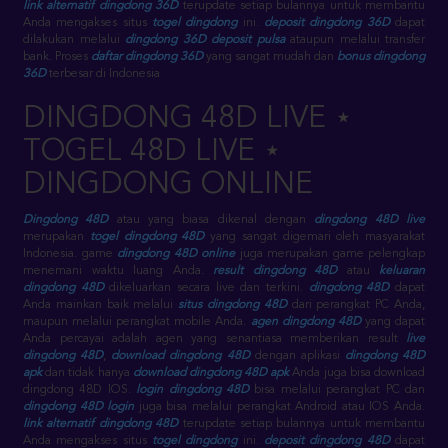
link alternatif dingdong 36D
terupdate setiap bulannya untuk membantu
Anda mengakses situs
togel dingdong
ini.
deposit dingdong 36D
dapat
dilakukan melalui
dingdong 36D deposit pulsa
ataupun melalui transfer
bank. Proses
daftar dingdong 36D
yang sangat mudah dan
bonus dingdong
36D
terbesar di Indonesia
DINGDONG 48D LIVE ⋆
TOGEL 48D LIVE ⋆
DINGDONG ONLINE
Dingdong 48D
atau yang biasa dikenal dengan
dingdong 48D live
merupakan
togel dingdong 48D
yang sangat digemari oleh masyarakat
Indonesia. game
dingdong 48D online
juga merupakan game pelengkap
menemani waktu luang Anda.
result dingdong 48D
atau
keluaran
dingdong 48D
dikeluarkan secara live dan terkini.
dingdong 48D
dapat
Anda mainkan baik melalui
situs dingdong 48D
dari perangkat PC Anda,
maupun melalui perangkat mobile Anda.
agen dingdong 48D
yang dapat
Anda percayai adalah agen yang senantiasa memberikan result
live
dingdong 48D
,
download dingdong 48D
dengan aplikasi
dingdong 48D
apk
dan tidak hanya
download dingdong 48D apk
Anda juga bisa download
dingdong 48D IOS.
login dingdong 48D
bisa melalui perangkat PC dan
dingdong 48D login
juga bisa melalui perangkat Android atau IOS Anda.
link alternatif dingdong 48D
terupdate setiap bulannya untuk membantu
Anda mengakses situs
togel dingdong
ini.
deposit dingdong 48D
dapat