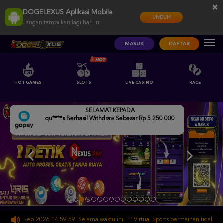
×
DOGELEXUS Aplikasi Mobile
UNDUH
Jangan tampilkan lagi hari ini
MASUK
DAFTAR
HOT GAMES
SLOTS
LIVE CASINO
RACE
SELAMAT KEPADA
qu****s Berhasil Withdraw Sebesar Rp 5.250.000
30-Sep-2026 14.59.59. Selama waktu ini, PP Virtual Sports permainan tidak akan te