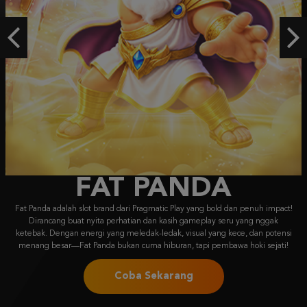
Starlight Princess Super Scatter
jay****1
IDR
2,350,800.00
Previous
Ne
Starlight Princess Super Scatter
jay****1
IDR
2,319,300.00
FAT PANDA
Fat Panda adalah slot brand dari Pragmatic Play yang bold dan penuh impact!
Dirancang buat nyita perhatian dan kasih gameplay seru yang nggak
ketebak. Dengan energi yang meledak-ledak, visual yang kece, dan potensi
menang besar—Fat Panda bukan cuma hiburan, tapi pembawa hoki sejati!
Coba Sekarang