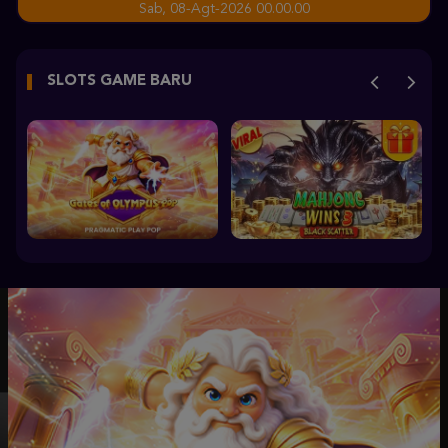
Mahjong Wins Triple Pot
Sab, 08-Agt-2026 00.00.00
suka****x
IDR
4,011,168.00
SLOTS GAME BARU
Starlight Princess Super Scatter
jay****1
IDR
3,591,200.00
Starlight Princess Super Scatter
jay****1
IDR
3,563,500.00
Starlight Princess Super Scatter
jay****1
IDR
2,548,800.00
Starlight Princess Super Scatter
jay****1
IDR
2,492,500.00