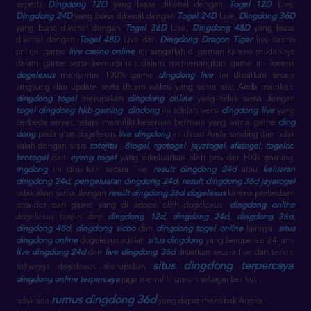
seperti
Dingdong 12D
yang biasa dikenal dengan
Togel 12D
Live,
Dingdong 24D
yang biasa dikenal dengan
Togel 24D
Live,
Dingdong 36D
yang biasa dikenal dengan
Togel 36D
Live,
Dingdong 48D
yang biasa
dikenal dengan
Togel 48D
Live dan
Dingdong Dragon Tiger
live casino
online. game
live casino online
ini sangatlah di gemari karena mudahnya
dalam game serta kemudahan dalam memenangkan game ini karena
dogelexus
menjamin 100% game
dingdong live
ini disiarkan secara
langsung dan update serta dalam waktu yang sama saat Anda mainkan.
dingdong togel
merupakan
dingdong online
yang tidak sama dengan
togel dingdong
hkb gaming
.
dindong
ini adalah versi
dingdong live
yang
berbeda server, tetapi memiliki keseruan bermain yang sama. game
ding
dong
pada situs dogelexus
live dingdong
ini dapat Anda sanding dan tidak
kalah dengan situs
totojitu
,
8togel
,
rgotogel
,
jayatogel
,
afatogel
,
togelcc
,
brotogel
dan
eyang togel
yang dikeluarkan oleh provider HKB gaming.
ingdong
ini disiarkan secara live
result dingdong 24d
atau
keluaran
dingdong 24d
,
pengeluaran dingdong 24d
,
result dingdong 36d jayatogel
tidak akan sama dengan
result dingdong 36d dogelexus
karena perbedaan
provider dari game yang di adopsi oleh dogelexus.
dingdong online
dogelexus terdiri dari
dingdong 12d
,
dingdong 24d
,
dingdong 36d
,
dingdong 48d
,
dingdong sicbo
dan
dingdong togel online
lainnya.
situs
dingdong online
dogelexus adalah
situs dingdong
yang beroperasi 24 jam.
live dingdong 24d
dan
live dingdong 36d
disiarkan secara live dan terkini
situs dingdong terpercaya
sehingga dogelexus merupakan
.
dingdong online terpercaya
juga memiliki ciri-ciri sebagai berikut :
rumus dingdong 36d
tidak ada
yang dapat menebak Angka