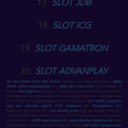
17.
SLOT JDB
18.
SLOT ICG
19.
SLOT GAMATRON
20.
SLOT ADVANPLAY
Bo Slot Online
Situs Slot Online
dogelexus memberikan fasilitas
daftar
slot88
,
daftar pragmaticplay
atau
daftar akun slot online
yang terdapat di
dalam
situs dogelexus
. Dengan 1 userid yang Anda daftarkan, Anda sudah
dapat bermain ke semua game slot online yang tersedia di situs dogelexus
ini meliputi game
slot online
yang terkenal seperti
slot slot88
,
pragmatic
play slot
,
playtech
,
pgsoft
,
CQ9
,
Habanero
dan
Microgaming slot
.
dogelexus merupakan situs
slot deposit pulsa
uang asli dengan minimum
deposit 20.000 dan withdraw sebesar 50.000 yang dapat Anda gunakan
untuk bermain.
slot88 deposit pulsa
dan
pragmaticplay deposit pulsa
dapat
Anda lakukan melalui provider Telkomsel. Selain
slot online deposit pulsa
,