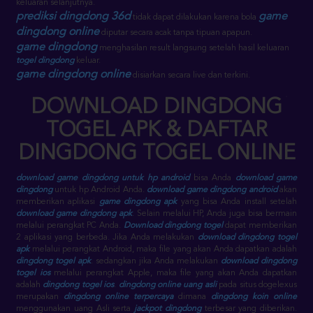
keluaran selanjutnya.
prediksi dingdong 36d
game
tidak dapat dilakukan karena bola
dingdong online
diputar secara acak tanpa tipuan apapun.
game dingdong
menghasilan result langsung setelah hasil keluaran
togel dingdong
keluar.
game dingdong online
disiarkan secara live dan terkini.
DOWNLOAD DINGDONG
TOGEL APK & DAFTAR
DINGDONG TOGEL ONLINE
download game dingdong untuk hp android
bisa Anda
download game
dingdong
untuk hp Android Anda.
download game dingdong android
akan
memberikan aplikasi
game dingdong apk
yang bisa Anda install setelah
download game dingdong apk
. Selain melalui HP, Anda juga bisa bermain
melalui perangkat PC Anda.
Download dingdong togel
dapat memberikan
2 aplikasi yang berbeda. Jika Anda melakukan
download dingdong togel
apk
melalui perangkat Android, maka file yang akan Anda dapatkan adalah
dingdong togel apk
. sedangkan jika Anda melakukan
download dingdong
togel ios
melalui perangkat Apple, maka file yang akan Anda dapatkan
adalah
dingdong togel ios
.
dingdong online uang asli
pada situs dogelexus
merupakan
dingdong online terpercaya
dimana
dingdong koin online
menggunakan uang Asli serta
jackpot dingdong
terbesar yang diberikan.