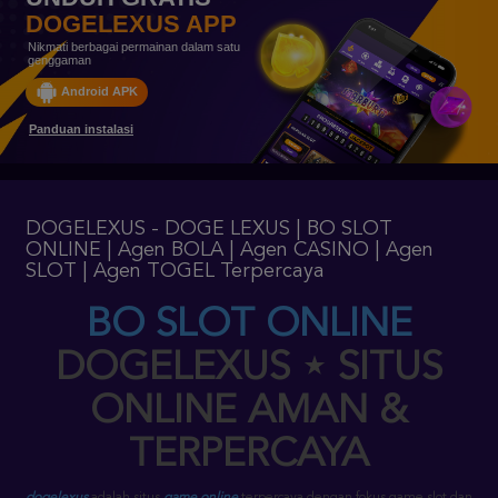
DOGELEXUS APP
Nikmati berbagai permainan dalam satu
genggaman
Android APK
Panduan instalasi
DOGELEXUS - DOGE LEXUS | BO SLOT
ONLINE | Agen BOLA | Agen CASINO | Agen
SLOT | Agen TOGEL Terpercaya
BO SLOT ONLINE
DOGELEXUS
⋆
SITUS
ONLINE AMAN &
TERPERCAYA