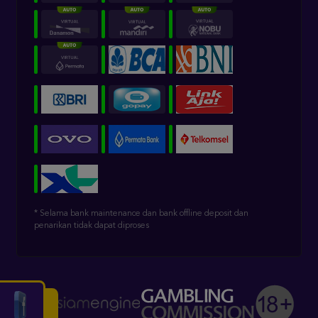
* Selama bank maintenance dan bank offline deposit dan
penarikan tidak dapat diproses