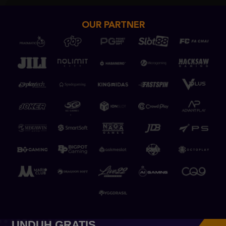
OUR PARTNER
UNDUH GRATIS