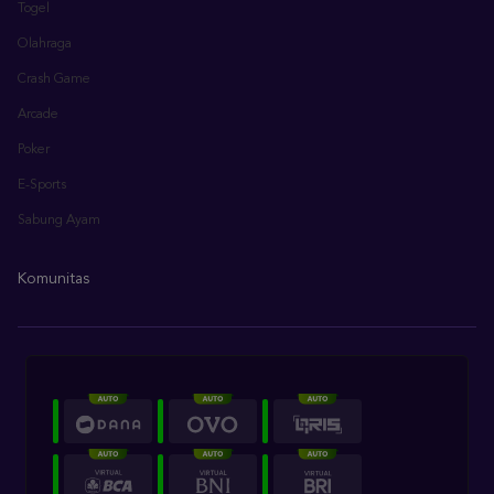
Togel
Olahraga
Crash Game
Arcade
Poker
E-Sports
Sabung Ayam
Komunitas