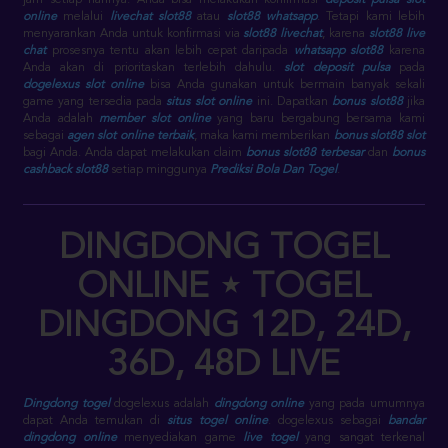
jam setiap harinya. Anda bisa melakukan konfirmasi
deposit pulsa slot
online
melalui
livechat slot88
atau
slot88 whatsapp
. Tetapi kami lebih
menyarankan Anda untuk konfirmasi via
slot88 livechat
, karena
slot88 live
chat
prosesnya tentu akan lebih cepat daripada
whatsapp slot88
karena
Anda akan di prioritaskan terlebih dahulu.
slot deposit pulsa
pada
dogelexus slot online
bisa Anda gunakan untuk bermain banyak sekali
game yang tersedia pada
situs slot online
ini. Dapatkan
bonus slot88
jika
Anda adalah
member slot online
yang baru bergabung bersama kami
sebagai
agen slot online terbaik
, maka kami memberikan
bonus slot88 slot
bagi Anda. Anda dapat melakukan claim
bonus slot88 terbesar
dan
bonus
cashback slot88
setiap minggunya
Prediksi Bola Dan Togel
.
DINGDONG TOGEL
ONLINE ⋆ TOGEL
DINGDONG 12D, 24D,
36D, 48D LIVE
Dingdong togel
dogelexus adalah
dingdong online
yang pada umumnya
dapat Anda temukan di
situs togel online
. dogelexus sebagai
bandar
dingdong online
menyediakan game
live togel
yang sangat terkenal