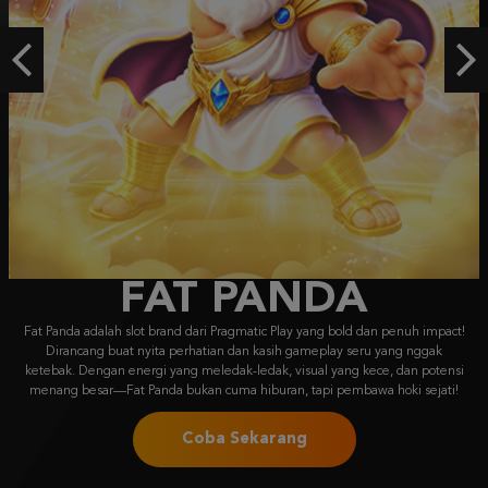
Sugar Rush 1000
ag****8
IDR
4,599,600.00
Previous
Ne
Mahjong Wins 3 – Black Scatter
co****6
IDR
4,532,000.00
FAT PANDA
Fat Panda adalah slot brand dari Pragmatic Play yang bold dan penuh impact!
Dirancang buat nyita perhatian dan kasih gameplay seru yang nggak
ketebak. Dengan energi yang meledak-ledak, visual yang kece, dan potensi
menang besar—Fat Panda bukan cuma hiburan, tapi pembawa hoki sejati!
Coba Sekarang