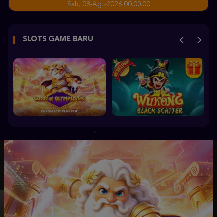
Sugar Rush 1000
Sab, 08-Agt-2026 00.00.00
ag****8
IDR
12,998,000.00
SLOTS GAME BARU
Gates of Olympus Super Scatter
h****4
IDR
11,362,800.00
Sugar Rush 1000
ag****8
IDR
10,299,200.00
Sugar Rush 1000
ag****8
IDR
6,882,000.00
Sugar Rush 1000
ag****8
IDR
4,886,400.00