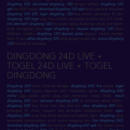
dingdong 12D
,
download dingdong 12D
dengan aplikasi
dingdong 12D
apk
dan tidak hanya
download dingdong 12D apk
Anda juga bisa download
dingdong 12D IOS
.
login dingdong 12D
bisa melalui perangkat PC dan
dingdong 12D login
juga bisa melalui perangkat Android atau IOS Anda.
link alternatif dingdong 12D
terupdate setiap bulannya untuk membantu
Anda mengakses situs
togel dingdong
ini.
deposit dingdong 12D
dapat
dilakukan melalui
dingdong 12D deposit pulsa
ataupun melalui transfer
bank. Proses
daftar dingdong 12D
yang sangat mudah dan
bonus dingdong
12D
terbesar di Indonesia
DINGDONG 24D LIVE ⋆
TOGEL 24D LIVE ⋆ TOGEL
DINGDONG
Dingdong 24D
biasa terkenal dengan
dingdong 24D live
adalah
togel
dingdong 24D
begitu digemari oleh masyarakat. game
dingdong 24D
online
juga adalah game yang siap menemani waktu Anda.
result
dingdong 24D
atau
keluaran dingdong 24D
di keluarkan secara terkini.
dingdong 24D
bisa Anda main kan baik dari
situs dingdong 24D
atau
perangkat PC Anda, maupun dari perangkat handphone Anda.
agen
dingdong 24D
yang bisa Anda percaya merupakan agen
dingdong
yang
senantiasa menampilkan result secara langsung atau
live dingdong 24D
,
download dingdong 24D
dari aplikasi
dingdong 24D apk
dan bukan cuma