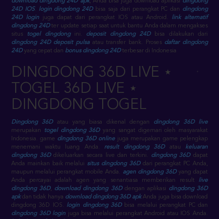
download dingdong 24D apk
, Anda bisa juga download aplikasi
dingdong
24D IOS
.
login dingdong 24D
bisa saja dari perangkat PC dan
dingdong
24D login
juga dapat dari perangkat IOS atau Android.
link alternatif
dingdong 24D
ter update setiap saat untuk bantu Anda dalam mengakses
situs
togel dingdong
ini.
deposit dingdong 24D
bisa dilakukan dari
dingdong 24D deposit pulsa
atau transfer bank. Proses
daftar dingdong
24D
yang cepat dan
bonus dingdong 24D
terbesar di Indonesia
DINGDONG 36D LIVE ⋆
TOGEL 36D LIVE ⋆
DINGDONG TOGEL
Dingdong 36D
atau yang biasa dikenal dengan
dingdong 36D live
merupakan
togel dingdong 36D
yang sangat digemari oleh masyarakat
Indonesia. game
dingdong 36D online
juga merupakan game pelengkap
menemani waktu luang Anda.
result dingdong 36D
atau
keluaran
dingdong 36D
dikeluarkan secara live dan terkini.
dingdong 36D
dapat
Anda mainkan baik melalui
situs dingdong 36D
dari perangkat PC Anda,
maupun melalui perangkat mobile Anda.
agen dingdong 36D
yang dapat
Anda percayai adalah agen yang senantiasa memberikan result
live
dingdong 36D
,
download dingdong 36D
dengan aplikasi
dingdong 36D
apk
dan tidak hanya
download dingdong 36D apk
Anda juga bisa download
dingdong 36D IOS.
login dingdong 36D
bisa melalui perangkat PC dan
dingdong 36D login
juga bisa melalui perangkat Android atau IOS Anda.