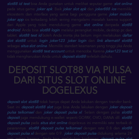
slot88 id test
bisa Anda gunakan untuk melihat seputar game
slot online
pada situs game
joker apk
. Baik
joker slot apk
dan
joker888 ios
memiliki
ekosistem dan interface yang sama bagi pengguna game
joker mobile
.
joker app
ios terkadang lebih sering mengalami masalah karena support
dari Apple yang tidak mendukung game
slot online
daripada
slot88
android
. Anda bisa
slot88 login
melalui perangkat mobile, desktop pc dan
tablet.
slot88 test id
boleh Anda minta jika belum ingin melakukan
daftar
slot slot88
untuk
login joker123
.
joker login
dari
link alternatif slot88
sebagai
situs slot online
. Memiliki standart keamanan yang tinggi jika Anda
menggunakan
slot88 test account
untuk mencoba. Karena
joker123 test id
tidak mengharuskan Anda untuk
deposit slot88
terlebih dahulu.
DEPOSIT SLOT88 VIA PULSA
DARI SITUS SLOT ONLINE
DOGELEXUS
deposit slot slot88
tidak hanya dapat Anda lakukan dengan transfer bank.
Saat ini
deposit slot88 slot
juga bisa Anda lakukan dengan
joker deposit
pulsa telkomsel
dan
joker deposit pulsa xl
. Selain dengan pulsa
slot88
deposit
juga mendukung e-wallet seperti GOPAY, OVO, DANA dll.
slot88
deposit pulsa
pada
situs slot online
dogelexus ini memiliki rate terbaik di
pasarannya.
slot88 deposit pulsa telkomsel
dengan rate 0.8 dan
slot88
deposit pulsa xl
dengan rate 0.9.
joker deposit pulsa
didukung selama 24