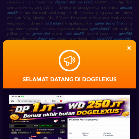
dogelexus juga menerima
deposit slot via OVO
, GOPAY, Link Aja dan
semua e-wallet yang ada di Indonesia serta dogelexus menerima
deposit
slot88
via transfer bank lokal yang ada di Indonesia yang pada umumnya
meliputi BCA, Mandiri, BNI, BRI dan Danamon serta semua bank daerah
yang ada di Indonesia.
slot joker
merupakan pilihan
game slot online
yang
digemari masyarat Indonesia. dogelexus sebagai
agen slot88
memberikan
pilihan game
game slot
seperti
slot slot88
, seperti pada link
gwc388
sebagai alternatif
slot88 slot
, selain itu terdapat juga
joker777
,
joker1788
,
joker8868
,
joker888
,
joker688
,
joker slot
sebagai link alternatif
joker
×
gaming
slot.
slot88 game
sebagai
agen slot88 terpercaya
menyediakan
slot
game joker
.
slot88 online
berjalan selama 24 jam setiap harinya, sehingga
dogelexus slot online
sebagai
agen slot slot88
juga online 24 jam pada
game
slot88 casino
.
DAFTAR SLOT88
⋆
AKUN
SELAMAT DATANG DI DOGELEXUS
SLOT ONLINE JOKER123
SLOT
daftar slot88
di dogelexus
situs online slot
untuk akun
slot88
bisa Anda
lakukan pada menu
daftar slot88 slot
yang ada diatas kanan pada situs
daftar joker gaming
ini.
situs slot88
telah berkerja sama dengan
doge lexus
slot online
menyediakan
game joker
.
daftar akun joker gaming
harus Anda
lengkapi agar
situs slot88
dapat memberikan Anda
userid slot88
disaat
Anda
daftar joker123
di
www joker123
sebagai situs alternatif
login