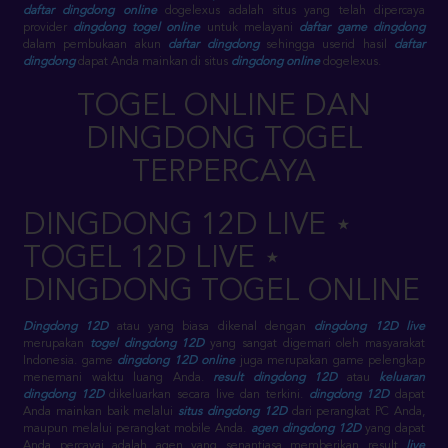
daftar dingdong online
dogelexus adalah situs yang telah dipercaya
provider
dingdong togel online
untuk melayani
daftar game dingdong
dalam pembukaan akun
daftar dingdong
sehingga userid hasil
daftar
dingdong
dapat Anda mainkan di situs
dingdong online
dogelexus.
TOGEL ONLINE DAN
DINGDONG TOGEL
TERPERCAYA
DINGDONG 12D LIVE ⋆
TOGEL 12D LIVE ⋆
DINGDONG TOGEL ONLINE
Dingdong 12D
atau yang biasa dikenal dengan
dingdong 12D live
merupakan
togel dingdong 12D
yang sangat digemari oleh masyarakat
Indonesia. game
dingdong 12D online
juga merupakan game pelengkap
menemani waktu luang Anda.
result dingdong 12D
atau
keluaran
dingdong 12D
dikeluarkan secara live dan terkini.
dingdong 12D
dapat
Anda mainkan baik melalui
situs dingdong 12D
dari perangkat PC Anda,
maupun melalui perangkat mobile Anda.
agen dingdong 12D
yang dapat
Anda percayai adalah agen yang senantiasa memberikan result
live