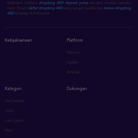
dilakukan melalui
dingdong 48D deposit pulsa
ataupun melalui transfer
bank. Proses
daftar dingdong 48D
yang sangat mudah dan
bonus dingdong
48D
terbesar di Indonesia.
Kebijaksanaan
Platform
Promosi
Loyalty
Referral
Kategori
Dukungan
Hot Games
Slots
Live Casino
Race