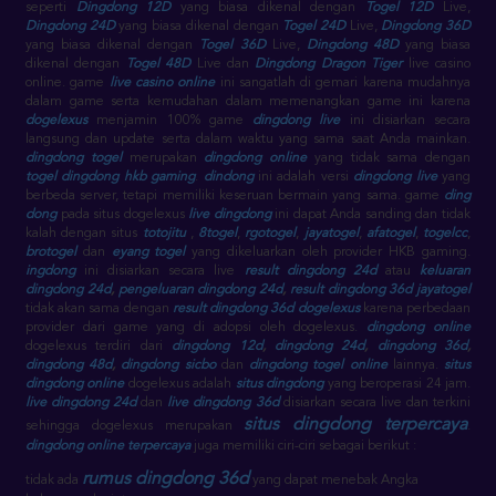
seperti
Dingdong 12D
yang biasa dikenal dengan
Togel 12D
Live,
Dingdong 24D
yang biasa dikenal dengan
Togel 24D
Live,
Dingdong 36D
yang biasa dikenal dengan
Togel 36D
Live,
Dingdong 48D
yang biasa
dikenal dengan
Togel 48D
Live dan
Dingdong Dragon Tiger
live casino
online. game
live casino online
ini sangatlah di gemari karena mudahnya
dalam game serta kemudahan dalam memenangkan game ini karena
dogelexus
menjamin 100% game
dingdong live
ini disiarkan secara
langsung dan update serta dalam waktu yang sama saat Anda mainkan.
dingdong togel
merupakan
dingdong online
yang tidak sama dengan
togel dingdong
hkb gaming
.
dindong
ini adalah versi
dingdong live
yang
berbeda server, tetapi memiliki keseruan bermain yang sama. game
ding
dong
pada situs dogelexus
live dingdong
ini dapat Anda sanding dan tidak
kalah dengan situs
totojitu
,
8togel
,
rgotogel
,
jayatogel
,
afatogel
,
togelcc
,
brotogel
dan
eyang togel
yang dikeluarkan oleh provider HKB gaming.
ingdong
ini disiarkan secara live
result dingdong 24d
atau
keluaran
dingdong 24d
,
pengeluaran dingdong 24d
,
result dingdong 36d jayatogel
tidak akan sama dengan
result dingdong 36d dogelexus
karena perbedaan
provider dari game yang di adopsi oleh dogelexus.
dingdong online
dogelexus terdiri dari
dingdong 12d
,
dingdong 24d
,
dingdong 36d
,
dingdong 48d
,
dingdong sicbo
dan
dingdong togel online
lainnya.
situs
dingdong online
dogelexus adalah
situs dingdong
yang beroperasi 24 jam.
live dingdong 24d
dan
live dingdong 36d
disiarkan secara live dan terkini
situs dingdong terpercaya
sehingga dogelexus merupakan
.
dingdong online terpercaya
juga memiliki ciri-ciri sebagai berikut :
rumus dingdong 36d
tidak ada
yang dapat menebak Angka