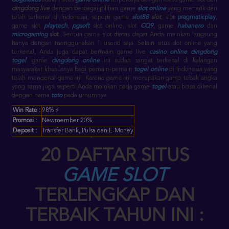
dogelexus
adalah situs
game online
terpercaya dengan fokus game slot dan
dingdong live
dengan berbagai pilihan game
slot online
yang menarik dan
telah terkenal di Indonesia, seperti game
slot88
slot
, slot
pragmaticplay
,
game slot
playtech
,
pgsoft
slot online
, slot
CQ9
, game
habanero
dan
microgaming
slot
. Semua game slot diatas dapat Anda mainkan langsung
hanya dengan menggunakan 1 userid saja.
Selain situs slot online yang
terkenal, Anda juga dapat bermain game live
casino online
dingdong
togel
. game
dingdong online
ini sudah sangat terkenal di kalangan
masyarakat khususnya bagi pemain-pemain
togel online
di Indonesia yang
telah mengenal game ini. Karena game ini merupakan game tebak angka
yang sama juga seperti Anda mainkan pada game
togel
atau biasa dikenal
dengan nama
toto
pada umumnya.
Win Rate :
98% ⚡
Promosi :
Newmember 20%
Deposit :
Transfer Bank, Pulsa dan E-Money
20 DAFTAR SITUS
GAME SLOT
TERLENGKAP DAN
TERBAIK TAHUN INI :