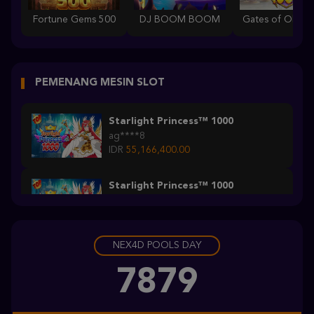
Fortune Gems 500
DJ BOOM BOOM
PEMENANG MESIN SLOT
Starlight Princess™ 1000
ag****8
IDR
55,166,400.00
Starlight Princess™ 1000
ag****8
IDR
21,657,000.00
NEX4D POOLS DAY
Starlight Princess™ 1000
ag****8
7879
IDR
16,518,400.00