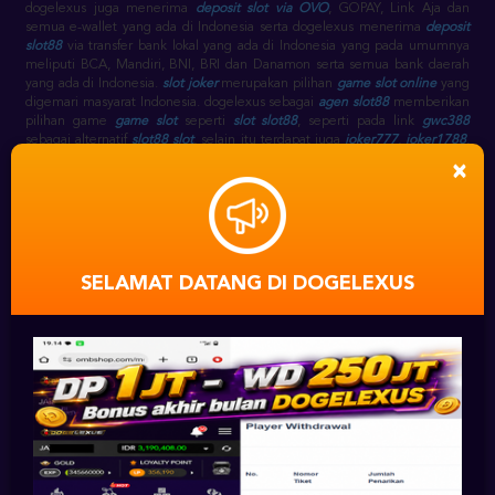
dogelexus juga menerima
deposit slot via OVO
, GOPAY, Link Aja dan
semua e-wallet yang ada di Indonesia serta dogelexus menerima
deposit
slot88
via transfer bank lokal yang ada di Indonesia yang pada umumnya
meliputi BCA, Mandiri, BNI, BRI dan Danamon serta semua bank daerah
yang ada di Indonesia.
slot joker
merupakan pilihan
game slot online
yang
digemari masyarat Indonesia. dogelexus sebagai
agen slot88
memberikan
pilihan game
game slot
seperti
slot slot88
, seperti pada link
gwc388
sebagai alternatif
slot88 slot
, selain itu terdapat juga
joker777
,
joker1788
,
joker8868
,
joker888
,
joker688
,
joker slot
sebagai link alternatif
joker
×
gaming
slot.
slot88 game
sebagai
agen slot88 terpercaya
menyediakan
slot
game joker
.
slot88 online
berjalan selama 24 jam setiap harinya, sehingga
dogelexus slot online
sebagai
agen slot slot88
juga online 24 jam pada
game
slot88 casino
.
DAFTAR SLOT88
⋆
AKUN
SELAMAT DATANG DI DOGELEXUS
SLOT ONLINE JOKER123
SLOT
daftar slot88
di dogelexus
situs online slot
untuk akun
slot88
bisa Anda
lakukan pada menu
daftar slot88 slot
yang ada diatas kanan pada situs
daftar joker gaming
ini.
situs slot88
telah berkerja sama dengan
doge lexus
slot online
menyediakan
game joker
.
daftar akun joker gaming
harus Anda
lengkapi agar
situs slot88
dapat memberikan Anda
userid slot88
disaat
Anda
daftar joker123
di
www joker123
sebagai situs alternatif
login