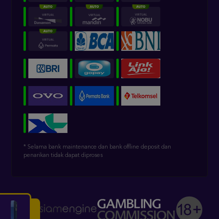
* Selama bank maintenance dan bank offline deposit dan
penarikan tidak dapat diproses