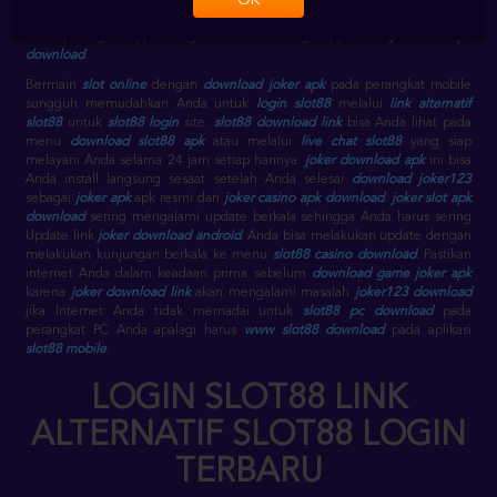
OK
Android dengan
slot88 apk
sebagai aplikasinya atau
joker download ios
untuk perangkat Apple dengan
slot88 ios
sebagai apps resmi
joker 123 apk
download
.
Bermain
slot online
dengan
download joker apk
pada perangkat mobile
sungguh memudahkan Anda untuk
login slot88
melalui
link alternatif
slot88
untuk
slot88 login
site.
slot88 download link
bisa Anda lihat pada
menu
download slot88 apk
atau melalui
live chat slot88
yang siap
melayani Anda selama 24 jam setiap harinya.
joker download apk
ini bisa
Anda install langsung sesaat setelah Anda selesai
download joker123
sebagai
joker apk
apk resmi dari
joker casino apk download
.
joker slot apk
download
sering mengalami update berkala sehingga Anda harus sering
Update link
joker download android
. Anda bisa melakukan update dengan
melakukan kunjungan berkala ke menu
slot88 casino download
. Pastikan
internet Anda dalam keadaan prima sebelum
download game joker apk
karena
joker download link
akan mengalami masalah
joker123 download
jika Internet Anda tidak memadai untuk
slot88 pc download
pada
perangkat PC Anda apalagi harus
www slot88 download
pada aplikasi
slot88 mobile
.
LOGIN SLOT88 LINK
ALTERNATIF SLOT88 LOGIN
TERBARU