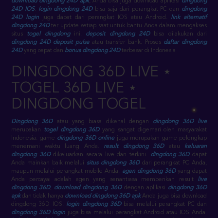
download dingdong 24D apk
, Anda bisa juga download aplikasi
dingdong
24D IOS
.
login dingdong 24D
bisa saja dari perangkat PC dan
dingdong
24D login
juga dapat dari perangkat IOS atau Android.
link alternatif
dingdong 24D
ter update setiap saat untuk bantu Anda dalam mengakses
situs
togel dingdong
ini.
deposit dingdong 24D
bisa dilakukan dari
dingdong 24D deposit pulsa
atau transfer bank. Proses
daftar dingdong
24D
yang cepat dan
bonus dingdong 24D
terbesar di Indonesia
DINGDONG 36D LIVE ⋆
TOGEL 36D LIVE ⋆
DINGDONG TOGEL
Dingdong 36D
atau yang biasa dikenal dengan
dingdong 36D live
merupakan
togel dingdong 36D
yang sangat digemari oleh masyarakat
Indonesia. game
dingdong 36D online
juga merupakan game pelengkap
menemani waktu luang Anda.
result dingdong 36D
atau
keluaran
dingdong 36D
dikeluarkan secara live dan terkini.
dingdong 36D
dapat
Anda mainkan baik melalui
situs dingdong 36D
dari perangkat PC Anda,
maupun melalui perangkat mobile Anda.
agen dingdong 36D
yang dapat
Anda percayai adalah agen yang senantiasa memberikan result
live
dingdong 36D
,
download dingdong 36D
dengan aplikasi
dingdong 36D
apk
dan tidak hanya
download dingdong 36D apk
Anda juga bisa download
dingdong 36D IOS.
login dingdong 36D
bisa melalui perangkat PC dan
dingdong 36D login
juga bisa melalui perangkat Android atau IOS Anda.