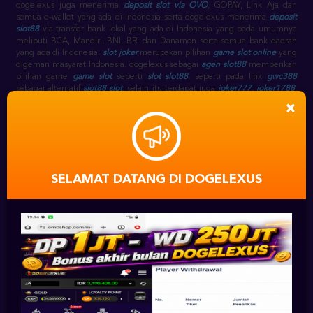
dogelexus juga menerima
deposit slot via OVO
, GOPAY, Link Aja dan
semua e-wallet yang ada di Indonesia serta dogelexus menerima
deposit
slot88
via transfer bank lokal yang ada di Indonesia yang pada umumnya
meliputi BCA, Mandiri, BNI, BRI dan Danamon serta semua bank daerah
yang ada di Indonesia.
slot joker
merupakan pilihan
game slot online
yang
digemari masyarat Indonesia. dogelexus sebagai
agen slot88
memberikan
pilihan game
game slot
seperti
slot slot88
, seperti pada link
gwc388
sebagai alternatif
slot88 slot
, selain itu terdapat juga
joker777
,
joker1788
,
joker8868
,
joker888
,
joker688
,
joker slot
sebagai link alternatif
joker
×
gaming
slot.
slot88 game
sebagai
agen slot88 terpercaya
menyediakan
slot
game joker
.
slot88 online
berjalan selama 24 jam setiap harinya, sehingga
dogelexus slot online
sebagai
agen slot slot88
juga online 24 jam pada
game
slot88 casino
.
DAFTAR SLOT88
⋆
AKUN
SELAMAT DATANG DI DOGELEXUS
SLOT ONLINE JOKER123
SLOT
daftar slot88
di dogelexus
situs online slot
untuk akun
slot88
bisa Anda
lakukan pada menu
daftar slot88 slot
yang ada diatas kanan pada situs
daftar joker gaming
ini.
situs slot88
telah berkerja sama dengan
doge lexus
slot online
menyediakan
game joker
.
daftar akun joker gaming
harus Anda
lengkapi agar
situs slot88
dapat memberikan Anda
userid slot88
disaat
Anda
daftar joker123
di
www joker123
sebagai situs alternatif
login