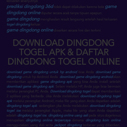
keluaran selanjutnya.
prediksi dingdong 36d
game
tidak dapat dilakukan karena bola
dingdong online
diputar secara acak tanpa tipuan apapun.
game dingdong
menghasilan result langsung setelah hasil keluaran
togel dingdong
keluar.
game dingdong online
disiarkan secara live dan terkini.
DOWNLOAD DINGDONG
TOGEL APK & DAFTAR
DINGDONG TOGEL ONLINE
download game dingdong untuk hp android
bisa Anda
download game
dingdong
untuk hp Android Anda.
download game dingdong android
akan
memberikan aplikasi
game dingdong apk
yang bisa Anda install setelah
download game dingdong apk
. Selain melalui HP, Anda juga bisa bermain
melalui perangkat PC Anda.
Download dingdong togel
dapat memberikan
2 aplikasi yang berbeda. Jika Anda melakukan
download dingdong togel
apk
melalui perangkat Android, maka file yang akan Anda dapatkan adalah
dingdong togel apk
. sedangkan jika Anda melakukan
download dingdong
togel ios
melalui perangkat Apple, maka file yang akan Anda dapatkan
adalah
dingdong togel ios
.
dingdong online uang asli
pada situs dogelexus
merupakan
dingdong online terpercaya
dimana
dingdong koin online
menggunakan uang Asli serta
jackpot dingdong
terbesar yang diberikan.