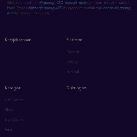
dilakukan melalui
dingdong 48D deposit pulsa
ataupun melalui transfer
bank. Proses
daftar dingdong 48D
yang sangat mudah dan
bonus dingdong
48D
terbesar di Indonesia.
Kebijaksanaan
Platform
Promosi
Loyalty
Referral
Kategori
Dukungan
Hot Games
Slots
Live Casino
Race