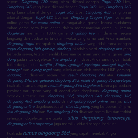
seperti
Dingdong 12D
yang biasa dikenal dengan
Togel 12D
Live,
Dingdong 24D
yang biasa dikenal dengan
Togel 24D
Live,
Dingdong 36D
yang biasa dikenal dengan
Togel 36D
Live,
Dingdong 48D
yang biasa
dikenal dengan
Togel 48D
Live dan
Dingdong Dragon Tiger
live casino
online. game
live casino online
ini sangatlah di gemari karena mudahnya
dalam game serta kemudahan dalam memenangkan game ini karena
dogelexus
menjamin 100% game
dingdong live
ini disiarkan secara
langsung dan update serta dalam waktu yang sama saat Anda mainkan.
dingdong togel
merupakan
dingdong online
yang tidak sama dengan
togel dingdong
hkb gaming
.
dindong
ini adalah versi
dingdong live
yang
berbeda server, tetapi memiliki keseruan bermain yang sama. game
ding
dong
pada situs dogelexus
live dingdong
ini dapat Anda sanding dan tidak
kalah dengan situs
totojitu
,
8togel
,
rgotogel
,
jayatogel
,
afatogel
,
togelcc
,
brotogel
dan
eyang togel
yang dikeluarkan oleh provider HKB gaming.
ingdong
ini disiarkan secara live
result dingdong 24d
atau
keluaran
dingdong 24d
,
pengeluaran dingdong 24d
,
result dingdong 36d jayatogel
tidak akan sama dengan
result dingdong 36d dogelexus
karena perbedaan
provider dari game yang di adopsi oleh dogelexus.
dingdong online
dogelexus terdiri dari
dingdong 12d
,
dingdong 24d
,
dingdong 36d
,
dingdong 48d
,
dingdong sicbo
dan
dingdong togel online
lainnya.
situs
dingdong online
dogelexus adalah
situs dingdong
yang beroperasi 24 jam.
live dingdong 24d
dan
live dingdong 36d
disiarkan secara live dan terkini
situs dingdong terpercaya
sehingga dogelexus merupakan
.
dingdong online terpercaya
juga memiliki ciri-ciri sebagai berikut :
rumus dingdong 36d
tidak ada
yang dapat menebak Angka