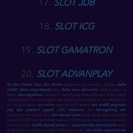
17.
SLOT JDB
18.
SLOT ICG
19.
SLOT GAMATRON
20.
SLOT ADVANPLAY
Bo Slot Online
Situs Slot Online
dogelexus memberikan fasilitas
daftar
slot88
,
daftar pragmaticplay
atau
daftar akun slot online
yang terdapat di
dalam
situs dogelexus
. Dengan 1 userid yang Anda daftarkan, Anda sudah
dapat bermain ke semua game slot online yang tersedia di situs dogelexus
ini meliputi game
slot online
yang terkenal seperti
slot slot88
,
pragmatic
play slot
,
playtech
,
pgsoft
,
CQ9
,
Habanero
dan
Microgaming slot
.
dogelexus merupakan situs
slot deposit pulsa
uang asli dengan minimum
deposit 20.000 dan withdraw sebesar 50.000 yang dapat Anda gunakan
untuk bermain.
slot88 deposit pulsa
dan
pragmaticplay deposit pulsa
dapat
Anda lakukan melalui provider Telkomsel. Selain
slot online deposit pulsa
,