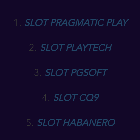
1.
SLOT PRAGMATIC PLAY
2.
SLOT PLAYTECH
3.
SLOT PGSOFT
4.
SLOT CQ9
5.
SLOT HABANERO