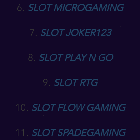
6.
SLOT MICROGAMING
7.
SLOT JOKER123
8.
SLOT PLAY N GO
9.
SLOT RTG
10.
SLOT FLOW GAMING
11.
SLOT SPADEGAMING