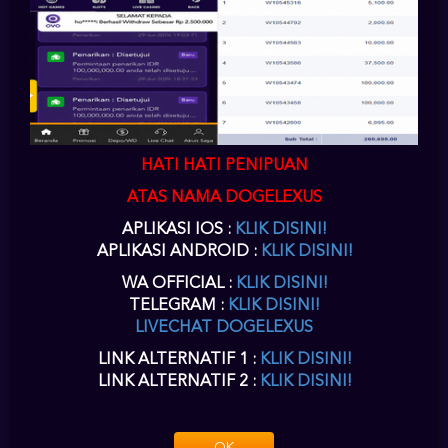
joker123
.
slot88 daftar
akun slot online
dengan proses yang cepat dapat
Anda terima sesaat setelah
daftar joker777
selesai Anda isikan datanya
dengan lengkap.
slot88 daftar
hanya membutuhkan waktu beberapa menit
untuk pengisian form
daftar joker888
disitus
joker 123
atau
slot88
sebagai
joker game
terpercaya.
slot88 online
,
joker888
,
joker123
,
jokergaming
,
joker1788
,
joker8868
,
joker777
,
joker688
sebagai alternatif
joker slot
pada
situs dogelexus
joker gaming
.
DOWNLOAD SLOT88 APK
HATI HATI PENIPUAN
SLOT SLOT88 LOGIN VERSI
ATAS NAMA DOGELEXUS
TERBARU
APLIKASI IOS :
KLIK DISINI!
APLIKASI ANDROID :
KLIK DISINI!
joker download
Setelah Anda melakukan
pendaftaran akun slot88
di
dogelexus, maka selanjutnya Anda dapat melakukan
download slot88
apk,
WA OFFICIAL :
KLIK DISINI!
aplikasi
slot88 apk
android dogelexus ini mendukung Anda dalam bermain
TELEGRAM :
KLIK DISINI!
melalui perangkat mobile smartphone Anda. Baik melalui PC atau mobile
LIVECHAT DOGELEXUS
dimana saja dan kapan saja dapat Anda mainkan semua game yang ada di
slot dogelexus ini.
slot88 download
dapat Anda
download aplikasi joker
LINK ALTERNATIF 1 :
KLIK DISINI!
123
melalui Android dan IOS.
slot88 download apk
bisa langsung diinstal
setelah Anda
download aplikasi slot88
nya.
download joker 123
lebih baik
LINK ALTERNATIF 2 :
KLIK DISINI!
segera Anda download setelah
daftar akun slot88
sehingga lebih
memudahkan Anda untuk
login slot88
.
download slot88
ini terletak pada
menu daftar
slot88 apk download
yang ada pada kanan menu utama pada
situs
dogelexus slot online
ini.
slot88 android download
untuk perangkat