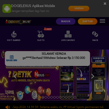
×
DOGELEXUS Aplikasi Mobile
UNDUH
Jangan tampilkan lagi hari ini
MASUK
DAFTAR
HOT GAMES
SLOTS
LIVE CASINO
RACE
SELAMAT KEPADA
go****f Berhasil Withdraw Sebesar Rp 3.150.000
 30-Sep-2026 14.59.59. Selama waktu ini, PP Virtual Sports permainan tidak akan 